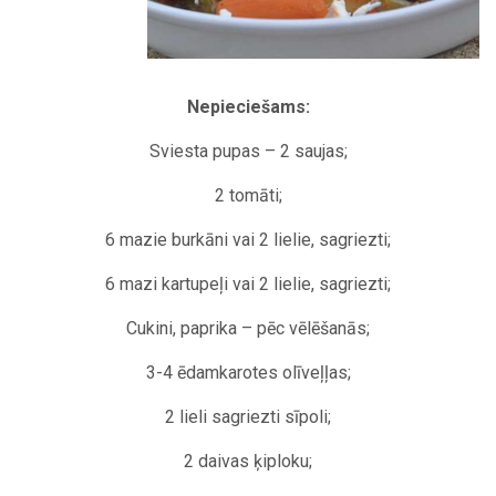
Nepieciešams:
Sviesta pupas – 2 saujas;
2 tomāti;
6 mazie burkāni vai 2 lielie, sagriezti;
6 mazi kartupeļi vai 2 lielie, sagriezti;
Cukini, paprika – pēc vēlēšanās;
3-4 ēdamkarotes olīveļļas;
2 lieli sagriezti sīpoli;
2 daivas ķiploku;