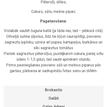
Pētersīļi, dilles;
Cukurs, sāls, melnie pipari;
Pagatavošana:
Vislabāk sautēt čuguna katlā (ja tāda nav, tad – jebkurā citā).
Olīveļļā sutina sīpolus, līdz tie kļūst caurspīdīgi, pievieno
sagrieztu ķiploku, uzreiz arī pupas, kartupeļus, burkānus un
sīki sagrieztus tomātus.
Pieliek sagrieztus pētersīļus, pustējkaroti cukura, pielej siltu
ūdeni 1-1,5 glāzi, tad sautē apmēram stundu.
Pirms pasniegšanas pievieno sāli un melnos piparus pēc
garšas, pārkaisa ar sadrupinātu fetas sieru un dillēm.
Brokastis
Sparģeļu Frittata jeb latviski - sacepums!
Salāti
Spāņu omlete – tortilja
Ratatouille
Gaļas ēdieni