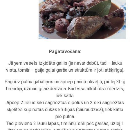
Pagatavošana:
Jāņem vesels izķidāts gailis (ja nevar dabūt, tad – lauku
vista, tomēr – gaiļa gaļai garša un struktūra ir ļoti atšķirīga).
Sagriež putnu gabaliņos un apcep pannā olīveļļā, pielej 30 g
brendija, uzmanīgi aizdedzina. Kad viss alkohols izdedzis,
liek katlā.
Apcep 2 lielus sīki sagrieztus sīpolus un 2 sīki sagrieztas
šķēlītes kūpinātas cūkas krūtiņas (cauraudzīša), liek katlā
pie putna.
Tad pievieno 2 lauru lapas, timiānu, sāli pēc garšas, uzlej 1