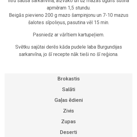
litru sausa sarkanvīna, aizvāko un uz mazas uguns sutina
apmēram 1,5 stundu.
Beigās pievieno 200 g mazo šampinjonu un 7-10 mazus
šalotes sīpoliņus, pasutina vēl 15 min.
Pasniedz ar vārītiem kartupeļiem.
Svētku sajūtai derēs kāda pudele laba Burgundijas
sarkanvīna, jo šī recepte nāk tieši no šī reģiona.
Brokastis
Sparģeļu Frittata jeb latviski - sacepums!
Salāti
Spāņu omlete – tortilja
Ratatouille
Gaļas ēdieni
Hollandaise ir arī Benedikta olu receptes sastāvdaļa
Tomātu salāti jaunās skaņās
Brieža gaļas ragū
Zivis
Crepes Suzette
Kartupeļu salāti
Gailis vīnā
Karpa
Zupas
Omlete ar svaiguma piedevu
Krāsnī cepti dārzeņi
Cepta pīle - Ziemassvētku galdam
Cepts zandarts
Jauno biešu zupa
Deserti
Valriekstu maize