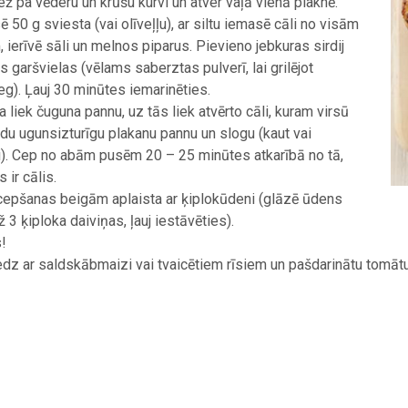
ež pa vēderu un krūšu kurvi un atver vaļā vienā plaknē.
ē 50 g sviesta (vai olīveļļu), ar siltu iemasē cāli no visām
 ierīvē sāli un melnos piparus. Pievieno jebkuras sirdij
s garšvielas (vēlams saberztas pulverī, lai grilējot
g). Ļauj 30 minūtes iemarinēties.
la liek čuguna pannu, uz tās liek atvērto cāli, kuram virsū
ādu ugunsizturīgu plakanu pannu un slogu (kaut vai
i). Cep no abām pusēm 20 – 25 minūtes atkarībā no tā,
s ir cālis.
epšanas beigām aplaista ar ķiplokūdeni (glāzē ūdens
ž 3 ķiploka daiviņas, ļauj iestāvēties).
!
dz ar saldskābmaizi vai tvaicētiem rīsiem un pašdarinātu tomātu