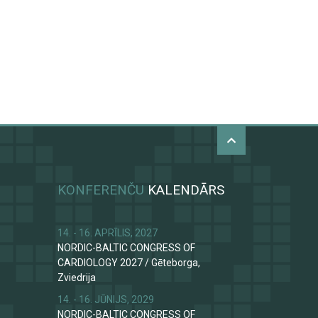
KONFERENČU
KALENDĀRS
14. - 16. APRĪLIS, 2027
NORDIC-BALTIC CONGRESS OF
CARDIOLOGY 2027
/
Gēteborga,
Zviedrija
14. - 16. JŪNIJS, 2029
NORDIC-BALTIC CONGRESS OF