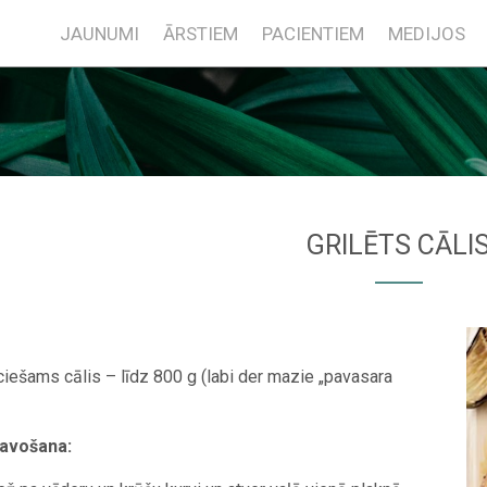
JAUNUMI
ĀRSTIEM
PACIENTIEM
MEDIJOS
GRILĒTS CĀLI
iešams cālis – līdz 800 g (labi der mazie „pavasara
avošana: