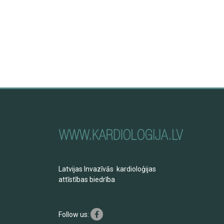
Spagetti ar cukini vai kabačiem
un ķiršu tomātiem
Parmigiana
Gaileņu risotto
Kabaču pankūkas
Latvijas Invazīvās kardioloģijas
attīstības biedrība
Follow us: