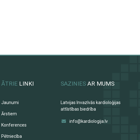
ĀTRIE
LINKI
SAZINIES
AR MUMS
Jaunumi
Latvijas Invazīvās kardioloģijas
attīstības biedrība
Ārstiem
info@kardiologija.lv
Konferences
Pētniecība