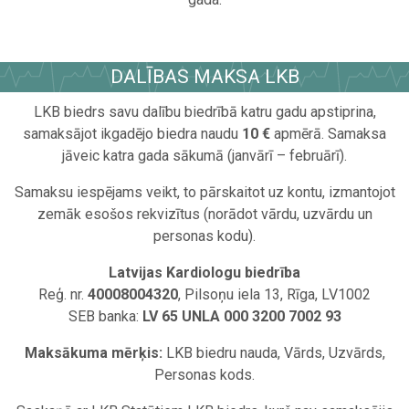
.
DALĪBAS MAKSA LKB
LKB biedrs savu dalību biedrībā katru gadu apstiprina,
samaksājot ikgadējo biedra naudu
10 €
apmērā. Samaksa
jāveic katra gada sākumā (janvārī – februārī).
Samaksu iespējams veikt, to pārskaitot uz kontu, izmantojot
zemāk esošos rekvizītus (norādot vārdu, uzvārdu un
personas kodu).
Latvijas Kardiologu biedrība
Reģ. nr.
40008004320
, Pilsoņu iela 13, Rīga, LV1002
SEB banka:
LV 65 UNLA 000 3200 7002 93
Maksākuma mērķis:
LKB biedru nauda, Vārds, Uzvārds,
Personas kods.