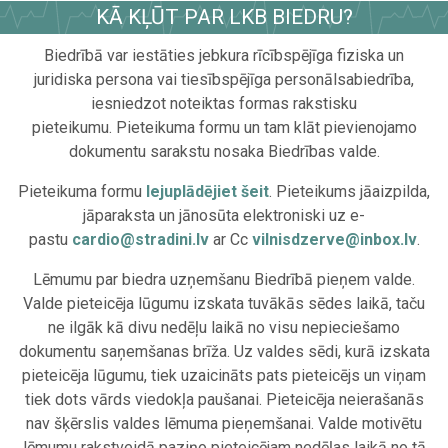
KĀ KĻŪT PAR LKB BIEDRU?
Biedrībā var iestāties jebkura rīcībspējīga fiziska un
juridiska persona vai tiesībspējīga personālsabiedrība,
iesniedzot noteiktas formas rakstisku
pieteikumu. Pieteikuma formu un tam klāt pievienojamo
dokumentu sarakstu nosaka Biedrības valde.
Pieteikuma formu
lejuplādējiet šeit
. Pieteikums jāaizpilda,
jāparaksta un jānosūta elektroniski uz e-
pastu
cardio@stradini.lv
ar Cc
vilnisdzerve@inbox.lv
.
Lēmumu par biedra uzņemšanu Biedrībā pieņem valde.
Valde pieteicēja lūgumu izskata tuvākās sēdes laikā, taču
ne ilgāk kā divu nedēļu laikā no visu nepieciešamo
dokumentu saņemšanas brīža. Uz valdes sēdi, kurā izskata
pieteicēja lūgumu, tiek uzaicināts pats pieteicējs un viņam
tiek dots vārds viedokļa paušanai. Pieteicēja neierašanās
nav šķērslis valdes lēmuma pieņemšanai. Valde motivētu
lēmumu rakstveidā paziņo pieteicējam nedēļas laikā no tā