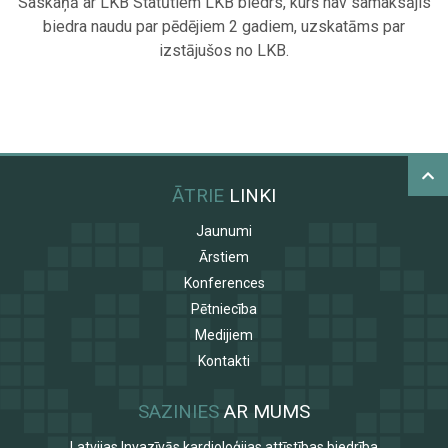
Saskaņā ar LKB Statūtiem LKB biedrs, kurš nav samaksājis
biedra naudu par pēdējiem 2 gadiem, uzskatāms par
izstājušos no LKB.
ĀTRIE
LINKI
Jaunumi
Ārstiem
Konferences
Pētniecība
Medijiem
Kontakti
SAZINIES
AR MUMS
Latvijas Invazīvās kardioloģijas attīstības biedrība