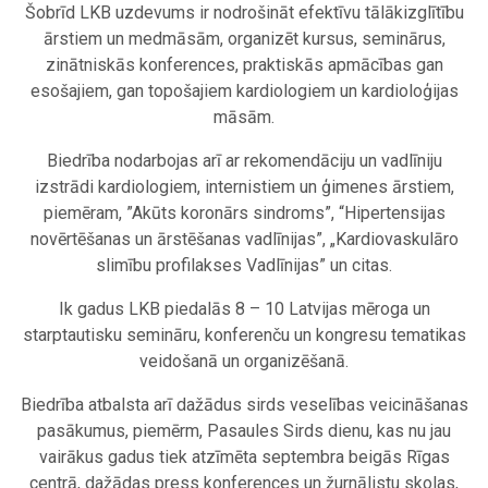
Šobrīd LKB uzdevums ir nodrošināt efektīvu tālākizglītību
ārstiem un medmāsām, organizēt kursus, seminārus,
zinātniskās konferences, praktiskās apmācības gan
esošajiem, gan topošajiem kardiologiem un kardioloģijas
māsām.
Biedrība nodarbojas arī ar rekomendāciju un vadlīniju
izstrādi kardiologiem, internistiem un ģimenes ārstiem,
piemēram, ”Akūts koronārs sindroms”, “Hipertensijas
novērtēšanas un ārstēšanas vadlīnijas”, „Kardiovaskulāro
slimību profilakses Vadlīnijas” un citas.
Ik gadus LKB piedalās 8 – 10 Latvijas mēroga un
starptautisku semināru, konferenču un kongresu tematikas
veidošanā un organizēšanā.
Biedrība atbalsta arī dažādus sirds veselības veicināšanas
pasākumus, piemērm, Pasaules Sirds dienu, kas nu jau
vairākus gadus tiek atzīmēta septembra beigās Rīgas
centrā, dažādas press konferences un žurnālistu skolas,