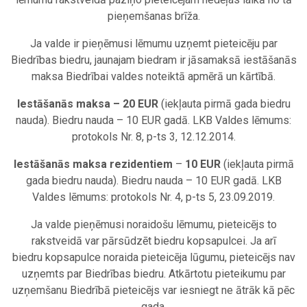
pieņemšanas brīža.
Ja valde ir pieņēmusi lēmumu uzņemt pieteicēju par
Biedrības biedru, jaunajam biedram ir jāsamaksā iestāšanās
maksa Biedrībai valdes noteiktā apmērā un kārtībā.
Iestāšanās maksa – 20 EUR
(iekļauta pirmā gada biedru
nauda). Biedru nauda – 10 EUR gadā. LKB Valdes lēmums:
protokols Nr. 8, p-ts 3, 12.12.2014.
Iestāšanās maksa
rezidentiem
–
10 EUR
(iekļauta pirmā
gada biedru nauda). Biedru nauda – 10 EUR gadā. LKB
Valdes lēmums: protokols Nr. 4, p-ts 5, 23.09.2019.
Ja valde pieņēmusi noraidošu lēmumu, pieteicējs to
rakstveidā var pārsūdzēt biedru kopsapulcei. Ja arī
biedru kopsapulce noraida pieteicēja lūgumu, pieteicējs nav
uzņemts par Biedrības biedru. Atkārtotu pieteikumu par
uzņemšanu Biedrībā pieteicējs var iesniegt ne ātrāk kā pēc
gada.