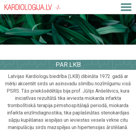
PAR LKB
Latvijas Kardiologu biedrība (LKB) dibināta 1972. gadā ar
mērķi akcentēt sirds un asinsvadu slimību nozīmīgumu visā
PSRS. Tās priekšsēdētājs bija prof. Jūlijs Anšelēvics, kura
iniciatīvas rezultātā tika ieviesta miokarda infarkta
trombolītiskā terapija pirmshospitālajā periodā, miokarda
infarkta enzīmdiagnostika, tika paplašinātas stenokardijas
sāpju kupēšanas iespējas un ieviestas vesela virkne citu
manipulāciju sirds mazspējas un hipertensijas ārstēšanā.