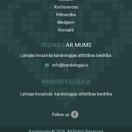
Ķirbju zupa un iespējamās variācijas par šo tēmu
Konferences
Pētniecība
Fokača
Medijiem
Baklažānu rullīši
Kontakti
Recepte Māmiņdienai!
Hollandaise mērce
SAZINIES
AR MUMS
Spagetti ar cukini vai kabačiem un ķiršu tomātiem
Latvijas Invazīvās kardioloģijas attīstības biedrība
Parmigiana
info@kardiologija.lv
Gaileņu risotto
Kabaču pankūkas
Latvijas Invazīvās kardioloģijas attīstības biedrība
Follow us:
Kardioloģija © 2026, All Rights Reserved