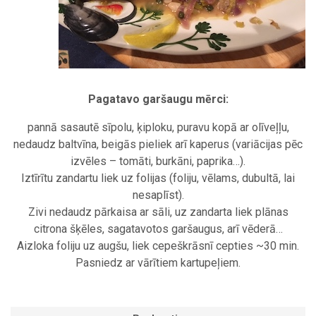
Pagatavo garšaugu mērci:
pannā sasautē sīpolu, ķiploku, puravu kopā ar olīveļļu,
nedaudz baltvīna, beigās pieliek arī kaperus (variācijas pēc
izvēles – tomāti, burkāni, paprika…).
Iztīrītu zandartu liek uz folijas (foliju, vēlams, dubultā, lai
nesaplīst).
Zivi nedaudz pārkaisa ar sāli, uz zandarta liek plānas
citrona šķēles, sagatavotos garšaugus, arī vēderā…
Aizloka foliju uz augšu, liek cepeškrāsnī cepties ~30 min.
Pasniedz ar vārītiem kartupeļiem.