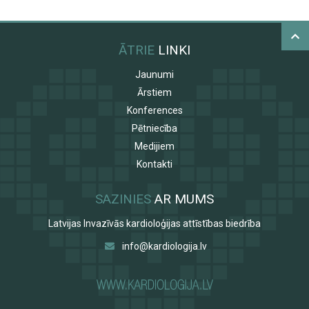
ĀTRIE
LINKI
Jaunumi
Ārstiem
Konferences
Pētniecība
Medijiem
Kontakti
SAZINIES
AR MUMS
Latvijas Invazīvās kardioloģijas attīstības biedrība
info@kardiologija.lv