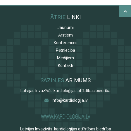
ĀTRIE
LINKI
Jaunumi
Ārstiem
Konferences
Pētniecība
Medijiem
Kontakti
SAZINIES
AR MUMS
Latvijas Invazīvās kardioloģijas attīstības biedrība
info@kardiologija.lv
Latvijas Invazīvās kardioloģijas attīstības biedrība