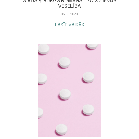
SIRDS ĶIRURGS ROMANS LĀCIS / IEVAS
VESELĪBA
06.03.2020.
LASĪT VAIRĀK