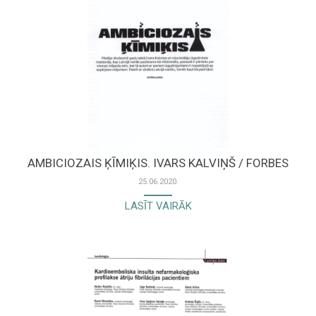
AMBICIOZAIS ĶĪMIĶIS. IVARS KALVIŅŠ / FORBES
25.06.2020.
LASĪT VAIRĀK