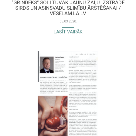
“GRINDEKS” SOLI TUVĀK JAUNU ZĀĻU IZSTRĀDĒ
SIRDS UN ASINSVADU SLIMĪBU ĀRSTĒŠANAI /
VESELAM.LA.LV
05.03.2020.
LASĪT VAIRĀK