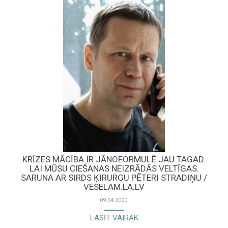
KRĪZES MĀCĪBA IR JĀNOFORMULĒ JAU TAGAD.
LAI MŪSU CIEŠANAS NEIZRĀDĀS VELTĪGAS.
SARUNA AR SIRDS ĶIRURGU PĒTERI STRADIŅU /
VESELAM.LA.LV
09.04.2020.
LASĪT VAIRĀK