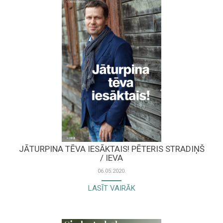
JĀTURPINA TĒVA IESĀKTAIS! PĒTERIS STRADIŅŠ
/ IEVA
06.05.2020.
LASĪT VAIRĀK