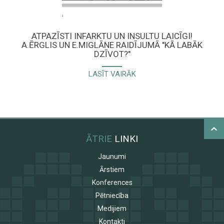
ATPAZĪSTI INFARKTU UN INSULTU LAICĪGI!
A.ĒRGLIS UN E.MIGLĀNE RAIDĪJUMĀ "KĀ LABĀK
DZĪVOT?"
LASĪT VAIRĀK
ĀTRIE
LINKI
Jaunumi
Ārstiem
Konferences
Pētniecība
Medijiem
Kontakti