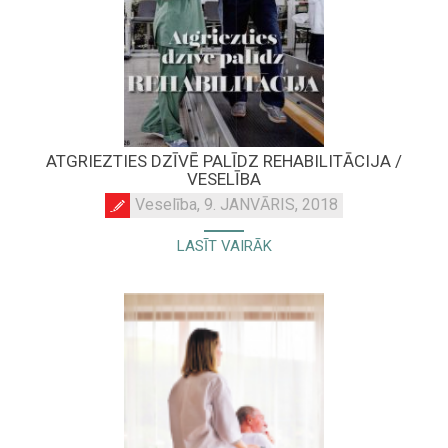
ATGRIEZTIES DZĪVĒ PALĪDZ REHABILITĀCIJA /
VESELĪBA
Veselība, 9. JANVĀRIS, 2018
LASĪT VAIRĀK