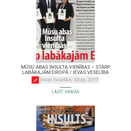
MŪSU ABAS INSULTA VIENĪBAS – STARP
LABĀKAJĀM EIROPĀ / IEVAS VESELĪBA
Ievas Veselība, Jūnijs, 2019
LASĪT VAIRĀK