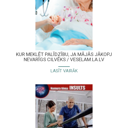
KUR MEKLĒT PALĪDZĪBU, JA MĀJĀS JĀKOPJ
NEVARĪGS CILVĒKS / VESELAM.LA.LV
LASĪT VAIRĀK