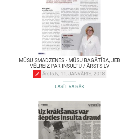
MŪSU SMADZENES - MŪSU BAGĀTĪBA, JEB
VĒLREIZ PAR INSULTU / ĀRSTS.LV
Ārsts.lv, 11. JANVĀRIS, 2018
LASĪT VAIRĀK