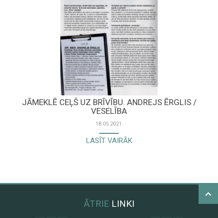
JĀMEKLĒ CEĻŠ UZ BRĪVĪBU. ANDREJS ĒRGLIS /
VESELĪBA
18.05.2021.
LASĪT VAIRĀK
ĀTRIE
LINKI