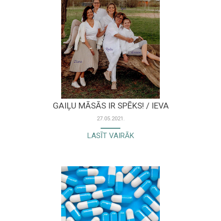
GAIĻU MĀSĀS IR SPĒKS! / IEVA
27.05.2021.
LASĪT VAIRĀK