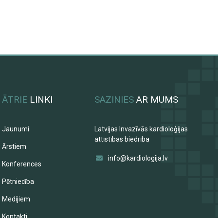
ĀTRIE
LINKI
SAZINIES
AR MUMS
Jaunumi
Latvijas Invazīvās kardioloģijas
attīstības biedrība
Ārstiem
info@kardiologija.lv
Konferences
Pētniecība
Medijiem
Kontakti