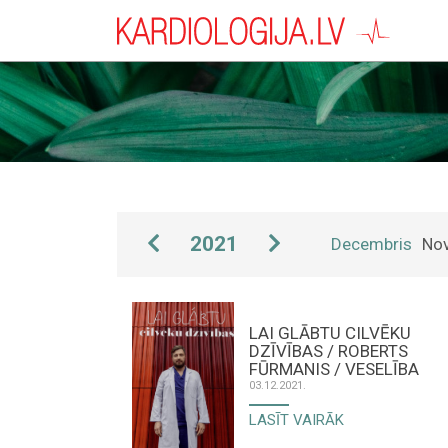
2021
Decembris
No
LAI GLĀBTU CILVĒKU
DZĪVĪBAS / ROBERTS
FŪRMANIS / VESELĪBA
03.12.2021.
LASĪT VAIRĀK