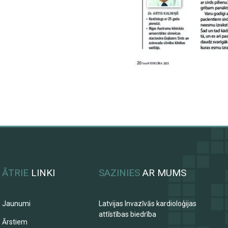
ĀTRIE
LINKI
SAZINIES
AR MUMS
Jaunumi
Latvijas Invazīvās kardioloģijas
attīstības biedrība
Ārstiem