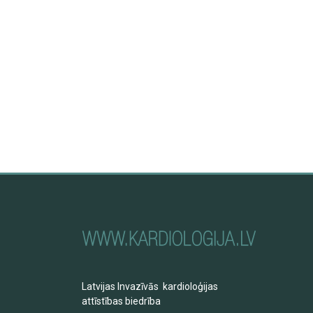
Latvijas Invazīvās kardioloģijas
attīstības biedrība