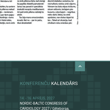
KONFERENČU
KALENDĀRS
14. - 16. APRĪLIS, 2027
NORDIC-BALTIC CONGRESS OF
CARDIOLOGY 2027
/
Gēteborga,