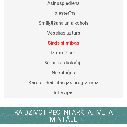
Asinsspiediens
Holesterīns
Smēķēšana un alkohols
Veselīgs uzturs
Sirds slimības
Izmeklējumi
Bērnu kardioloģija
Neiroloģija
Kardiorehabilitācijas programma
Intervijas
KĀ DZĪVOT PĒC INFARKTA. IVETA
MINTĀLE