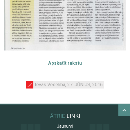
Apskatīt rakstu
Ievas Veselība, 27. JŪNIJS, 2016
ĀTRIE
LINKI
Jaunumi