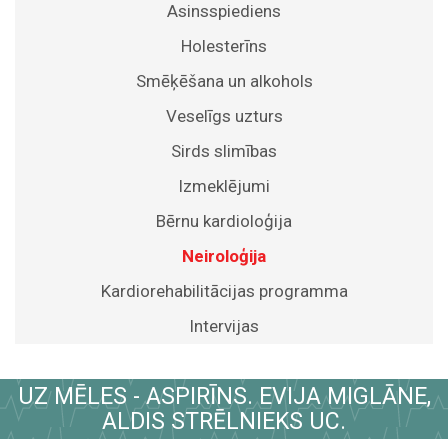
Asinsspiediens
Holesterīns
Smēķēšana un alkohols
Veselīgs uzturs
Sirds slimības
Izmeklējumi
Bērnu kardioloģija
Neiroloģija
Kardiorehabilitācijas programma
Intervijas
UZ MĒLES - ASPIRĪNS. EVIJA MIGLĀNE,
ALDIS STRĒLNIEKS UC.