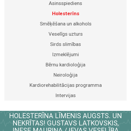
Asinsspiediens
Holesterīns
Smēķēšana un alkohols
Veselīgs uzturs
Sirds slimības
Izmeklējumi
Bērnu kardioloģija
Neiroloģija
Kardiorehabilitācijas programma
Intervijas
HOLESTERĪNA LĪMENIS AUGSTS. UN
NEKRĪTAS! GUSTAVS LATKOVSKIS,
INESE MAURIŅA / IEVAS VESELĪBA