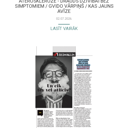
ATEROSKLEROZE - DRAUDS DZĪVĪBAI BEZ
SIMPTOMIEM / GVIDO VĀRPIŅŠ / KAS JAUNS
AVĪZE
02.07.2026.
LASĪT VAIRĀK