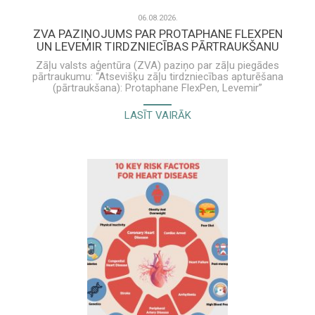
06.08.2026.
ZVA PAZIŅOJUMS PAR PROTAPHANE FLEXPEN
UN LEVEMIR TIRDZNIECĪBAS PĀRTRAUKŠANU
Zāļu valsts aģentūra (ZVA) paziņo par zāļu piegādes
pārtraukumu: “Atsevišķu zāļu tirdzniecības apturēšana
(pārtraukšana): Protaphane FlexPen, Levemir”
Novo Nordisk Latvia SIA informācija veselības aprūpes
LASĪT VAIRĀK
speciālistam par Levemir un Protaphane FlexPen ir
pieejama šeit.