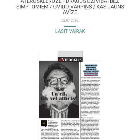
ATEROSKLEROZE - DRAUDS DZĪVĪBAI BEZ
SIMPTOMIEM / GVIDO VĀRPIŅŠ / KAS JAUNS
AVĪZE
02.07.2026.
LASĪT VAIRĀK