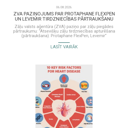
06.08.2026.
ZVA PAZIŅOJUMS PAR PROTAPHANE FLEXPEN
UN LEVEMIR TIRDZNIECĪBAS PĀRTRAUKŠANU
Zāļu valsts aģentūra (ZVA) paziņo par zāļu piegādes
pārtraukumu: “Atsevišķu zāļu tirdzniecības apturēšana
(pārtraukšana): Protaphane FlexPen, Levemir”
Novo Nordisk Latvia SIA informācija veselības aprūpes
LASĪT VAIRĀK
speciālistam par Levemir un Protaphane FlexPen ir
pieejama šeit.