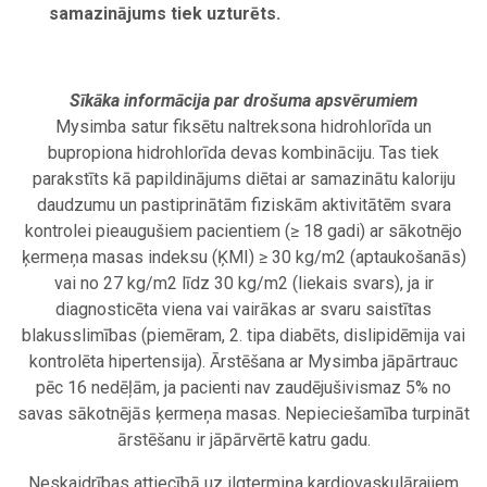
samazinājums tiek uzturēts.
Sīkāka informācija par drošuma apsvērumiem
Mysimba satur fiksētu naltreksona hidrohlorīda un
bupropiona hidrohlorīda devas kombināciju. Tas tiek
parakstīts kā papildinājums diētai ar samazinātu kaloriju
daudzumu un pastiprinātām fiziskām aktivitātēm svara
kontrolei pieaugušiem pacientiem (≥ 18 gadi) ar sākotnējo
ķermeņa masas indeksu (ĶMI) ≥ 30 kg/m
2
(aptaukošanās)
vai no 27 kg/m
2
līdz 30 kg/m
2
(liekais svars), ja ir
diagnosticēta viena vai vairākas ar svaru saistītas
blakusslimības (piemēram, 2. tipa diabēts, dislipidēmija vai
kontrolēta hipertensija). Ārstēšana ar Mysimba jāpārtrauc
pēc 16 nedēļām, ja pacienti nav zaudējušivismaz 5% no
savas sākotnējās ķermeņa masas. Nepieciešamība turpināt
ārstēšanu ir jāpārvērtē katru gadu.
Neskaidrības attiecībā uz ilgtermiņa kardiovaskulārajiem