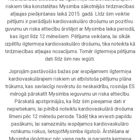
riskiem tika konstatētas Mysimba sākotnējās tirdzniecības
atļaujas piešķiršanas laikā 2015. gadā. Līdz šim veiktie
pētījumi ir pierādījuši kardiovaskulāro drošumu un pozitīvu
guvumu un riska attiecību ārstējot ar Mysimba laika periodā,
kas ilgst līdz 12 mēnešiem. Pētījuma veikšana, lai sīkāk
izpētītu ilgtermiņa kardiovaskulāro drošumu, tika noteikta kā
tirdzniecības atļaujas nosacījums. Tomēr ilgtermiņa pētījuma
dati līdz šim nav iegūti.
Joprojām pastāvošās bažas par iespējamiem ilgtermiņa
kardiovaskulārajiem riskiem un atbilstoša pētījumu plāna
trūkums, kas savlaicīgi novērstu šo neskaidrību, rosināja ES
mērogā pārskatīt Mysimba ieguvumu un riska attiecību.
Pārskatā apstiprinājās, ka līdz šim pieejamie dati ir
nepietiekami, lai pilnībā noteiktu kardiovaskulārā drošuma
līmeni pēc 12 mēnešu perioda. Tādēļ tika ieviesti papildu
pasākumi, lai samazinātu iespējamos kardiovaskulāro
notikumu riskus, lietojotMysimba ilgstoši. Ārstēšana ar
Mysimba jāpārtrauc pēc viena gada, ja pacienta ķermeņa