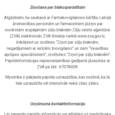
Ziņošana par blakusparādībām
Atgādinām, ka saskaņā ar Farmakovigilances kārtību Latvijā
ārstniecības personām un farmaceitiem jāziņo par
novērotām iespējamām zāļu blaknēm Zāļu valsts aģentūrai
(ZVA) elektroniski ZVA tīmekļa vietnē
www.zva.gov.lv
,
klikšķinot uz izvēlnes “Ziņot par zāļu blaknēm,
negadījumiem ar ierīcēm, biovigilanci” un zem “Veselības
aprūpes speciālistiem”, izvēloties “Ziņot par zāļu blaknēm”.
Papildinformācijas nepieciešamības gadījumā jāsazinās ar
ZVA pa tālr.: 67078438.
Mysimba ir pakļauta papildu uzraudzībai, kas nozīmē, ka tā
tiek uzraudzīta vēl intensīvāk nekā citas zāles.
Uzņēmuma kontaktinformācija
Lai saņemtu papildu informāciju vai atbildes uz medicīniska