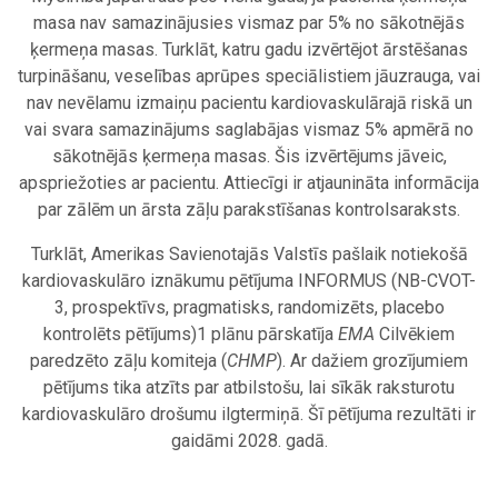
masa nav samazinājusies vismaz par 5% no sākotnējās
ķermeņa masas. Turklāt, katru gadu izvērtējot ārstēšanas
turpināšanu, veselības aprūpes speciālistiem jāuzrauga, vai
nav nevēlamu izmaiņu pacientu kardiovaskulārajā riskā un
vai svara samazinājums saglabājas vismaz 5% apmērā no
sākotnējās ķermeņa masas. Šis izvērtējums jāveic,
apspriežoties ar pacientu. Attiecīgi ir atjaunināta informācija
par zālēm un
ārsta zāļu parakstīšanas kontrolsaraksts.
Turklāt, Amerikas Savienotajās Valstīs pašlaik notiekošā
kardiovaskulāro iznākumu pētījuma INFORMUS (NB-CVOT-
3, prospektīvs, pragmatisks, randomizēts, placebo
kontrolēts pētījums)
1
plānu pārskatīja
EMA
Cilvēkiem
paredzēto zāļu komiteja (
CHMP
). Ar dažiem grozījumiem
pētījums tika atzīts par atbilstošu, lai sīkāk raksturotu
kardiovaskulāro drošumu ilgtermiņā. Šī pētījuma rezultāti ir
gaidāmi 2028. gadā.