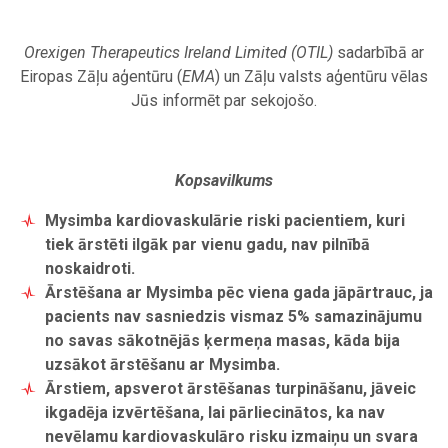
Orexigen Therapeutics Ireland Limited (OTIL)
sadarbībā ar
Eiropas Zāļu aģentūru (
EMA
) un Zāļu valsts aģentūru vēlas
Jūs informēt par sekojošo.
Kopsavilkums
Mysimba kardiovaskulārie riski pacientiem, kuri
tiek ārstēti ilgāk par vienu gadu, nav pilnībā
noskaidroti.
Ārstēšana ar Mysimba pēc viena gada jāpārtrauc, ja
pacients nav sasniedzis vismaz 5% samazinājumu
no savas sākotnējās ķermeņa masas, kāda bija
uzsākot ārstēšanu ar Mysimba.
Ārstiem, apsverot ārstēšanas turpināšanu, jāveic
ikgadēja izvērtēšana, lai pārliecinātos, ka nav
nevēlamu kardiovaskulāro risku izmaiņu un svara