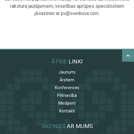
rakstura jautājumiem, veselības aprūpes speciālistiem
jāsazinas ar
pv@sveikuva.com
.
ĀTRIE
LINKI
Jaunumi
Ārstiem
Konferences
Pētniecība
Medijiem
Kontakti
SAZINIES
AR MUMS