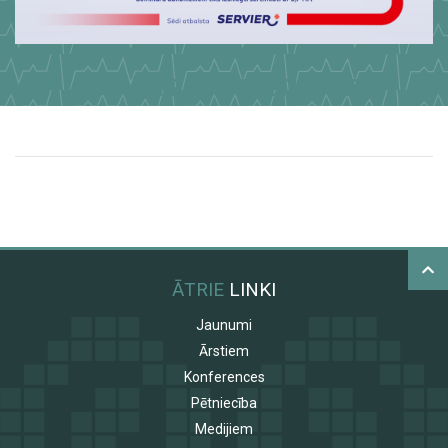
AICINĀM REĢISTRĒTIES ŠEIT
ĀTRIE
LINKI
Jaunumi
Ārstiem
Konferences
Pētniecība
Medijiem