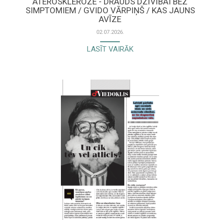
ATEROSKLEROZE - DRAUDS DZĪVĪBAI BEZ
SIMPTOMIEM / GVIDO VĀRPIŅŠ / KAS JAUNS
AVĪZE
02.07.2026.
LASĪT VAIRĀK