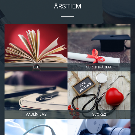
Tikšanās laikā vienojāmies arī par ciešāku datu apmaiņu
kvalitātes uzraudzībai un
Neatliekamās medicīniskās
ĀRSTIEM
palīdzības dienesta
iesaisti Metodiskās vadības institūcijas
Kardioloģijas jomā kvalitātes auditos.
.
Vienlaikus turpinās darbs pie akūta koronāra sindroma
klīnisko algoritmu un klīnisko ceļu pilnveides, lai pacientiem
visā Latvijā nodrošinātu vēl kvalitatīvāku un savlaicīgāku
aprūpi.
.
MVI KJ uzdevumu veic Veselības ministrijas, Nacionālā
veselības dienesta un Paula Stradiņa Klīniskās
universitātes slimnīcas līguma ietvaros.
.
Foto: Miks Dūcis
LKB
SERTIFIKĀCIJA
VADLĪNIJAS
SCORE2