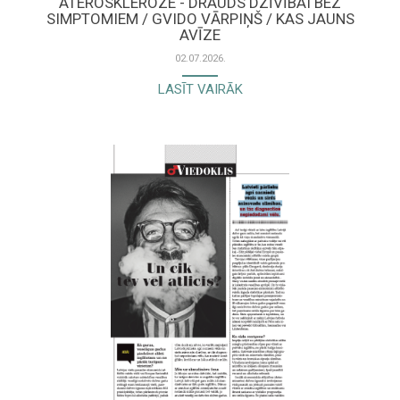
ATEROSKLEROZE - DRAUDS DZĪVĪBAI BEZ
SIMPTOMIEM / GVIDO VĀRPIŅŠ / KAS JAUNS
AVĪZE
02.07.2026.
LASĪT VAIRĀK