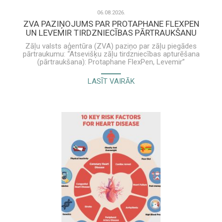
06.08.2026.
ZVA PAZIŅOJUMS PAR PROTAPHANE FLEXPEN
UN LEVEMIR TIRDZNIECĪBAS PĀRTRAUKŠANU
Zāļu valsts aģentūra (ZVA) paziņo par zāļu piegādes
pārtraukumu: “Atsevišķu zāļu tirdzniecības apturēšana
(pārtraukšana): Protaphane FlexPen, Levemir”
Novo Nordisk Latvia SIA informācija veselības aprūpes
LASĪT VAIRĀK
speciālistam par Levemir un Protaphane FlexPen ir
pieejama šeit.