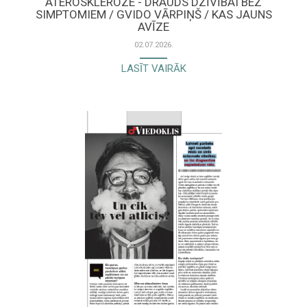
ATEROSKLEROZE - DRAUDS DZĪVĪBAI BEZ
SIMPTOMIEM / GVIDO VĀRPIŅŠ / KAS JAUNS
AVĪZE
02.07.2026.
LASĪT VAIRĀK