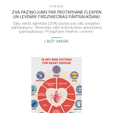
06.08.2026.
ZVA PAZIŅOJUMS PAR PROTAPHANE FLEXPEN
UN LEVEMIR TIRDZNIECĪBAS PĀRTRAUKŠANU
Zāļu valsts aģentūra (ZVA) paziņo par zāļu piegādes
pārtraukumu: “Atsevišķu zāļu tirdzniecības apturēšana
(pārtraukšana): Protaphane FlexPen, Levemir”
Novo Nordisk Latvia SIA informācija veselības aprūpes
LASĪT VAIRĀK
speciālistam par Levemir un Protaphane FlexPen ir
pieejama šeit.