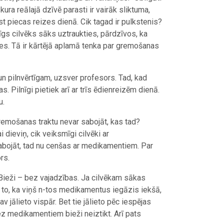
ura reālajā dzīvē parasti ir vairāk sliktuma,
t piecas reizes dienā. Cik tagad ir pulkstenis?
nīgs cilvēks sāks uztraukties, pārdzīvos, ka
es. Tā ir kārtējā aplamā tenka par gremošanas
un pilnvērtīgam, uzsver profesors. Tad, kad
s. Pilnīgi pietiek arī ar trīs ēdienreizēm dienā.
u.
remošanas traktu nevar sabojāt, kas tad?
 dieviņ, cik veiksmīgi cilvēki ar
abojāt, tad nu cenšas ar medikamentiem. Par
rs.
. Bieži – bez vajadzības. Ja cilvēkam sākas
 to, ka viņš n-tos medikamentus iegāzis iekšā,
 jālieto vispār. Bet tie jālieto pēc iespējas
z medikamentiem bieži neiztikt. Arī pats