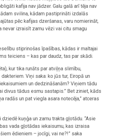
bligāti kafija nav jādzer. Galu galā arī tēja nav
ādam svilina, kādam pastiprināti izdalās
ajūtas pēc kafijas dzeršanas, varu nomierināt,
a nevar izraisīt zarnu vēzi vai citu smagu
eselību stiprinošas īpašības, kādas ir maltajai
nāms teiciens – kas par daudz, tas par skādi.
, kur tika runāts par atviļņa slimību,
akteriem. Viņi saka: ko jūs tur, Eiropā un
da iekaisumiem un dedzināšanām? Viņiem tādu
kai divus tādus esmu sastapis.” Bet ziniet, kāds
a radās un pat viegla asara notecēja,” atceras
dziedē kuņģa un zarnu trakta gļotādu. “Asie
rības vada gļotādas iekaisumu, kas izraisa
šiem ēdieniem – jocīgi, vai ne?!” saka