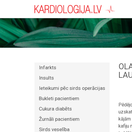
OLA
Infarkts
LAU
Insults
Ieteikumi pēc sirds operācijas
Bukleti pacientiem
Pēdējo
Cukura diabēts
uzskat
Žurnāli pacientiem
kājām 
kafiju 
Sirds veselība