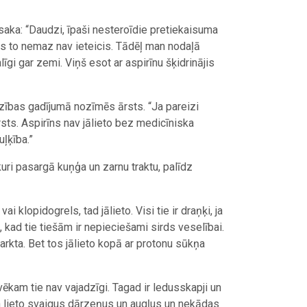
saka: “Daudzi, īpaši nesteroīdie pretiekaisuma
ārsts to nemaz nav ieteicis. Tādēļ man nodaļā
gi gar zemi. Viņš esot ar aspirīnu šķidrinājis
adzības gadījumā nozīmēs ārsts. “Ja pareizi
rsts. Aspirīns nav jālieto bez medicīniska
uļķība.”
kuri pasargā kuņģa un zarnu traktu, palīdz
i klopidogrels, tad jālieto. Visi tie ir draņķi, ja
, kad tie tiešām ir nepieciešami sirds veselībai.
arkta. Bet tos jālieto kopā ar protonu sūkņa
vēkam tie nav vajadzīgi. Tagad ir ledusskapji un
n lieto svaigus dārzeņus un augļus un nekādas