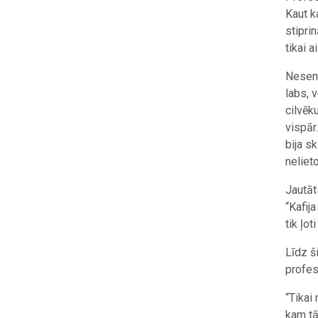
Kaut k
stipri
tikai 
Nesen p
labs, 
cilvēku
vispār
bija s
nelieto
Jautāt
“Kafij
tik ļot
Līdz ši
profes
“Tikai
kam tā