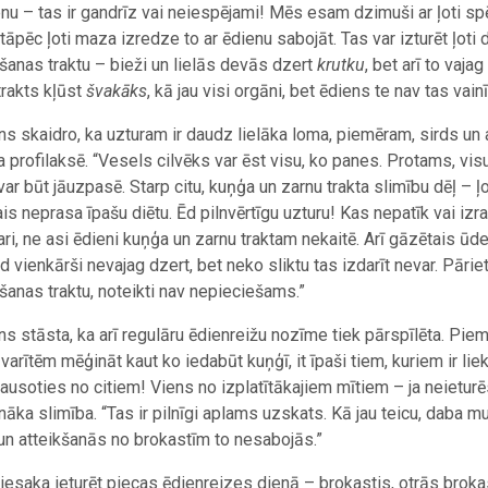
enu – tas ir gandrīz vai neiespējami! Mēs esam dzimuši ar ļoti spē
 tāpēc ļoti maza izredze to ar ēdienu sabojāt. Tas var izturēt ļoti 
anas traktu – bieži un lielās devās dzert
krutku
, bet arī to vaj
trakts kļūst
švakāks
, kā jau visi orgāni, bet ēdiens te nav tas vainī
ns skaidro, ka uzturam ir daudz lielāka loma, piemēram, sirds un a
a profilaksē. “Vesels cilvēks var ēst visu, ko panes. Protams, vi
var būt jāuzpasē. Starp citu, kuņģa un zarnu trakta slimību dēļ – ļo
ais neprasa īpašu diētu. Ēd pilnvērtīgu uzturu! Kas nepatīk vai izr
ari, ne asi ēdieni kuņģa un zarnu traktam nekaitē. Arī gāzētais ūd
ad vienkārši nevajag dzert, bet neko sliktu tas izdarīt nevar. Pārie
anas traktu, noteikti nav nepieciešams.”
ns stāsta, ka arī regulāru ēdienreižu nozīme tiek pārspīlēta. Piemē
varītēm mēģināt kaut ko iedabūt kuņģī, it īpaši tiem, kuriem ir lie
ausoties no citiem! Viens no izplatītākajiem mītiem – ja neieturē
unāka slimība. “Tas ir pilnīgi aplams uzskats. Kā jau teicu, daba
 un atteikšanās no brokastīm to nesabojās.”
iesaka ieturēt piecas ēdienreizes dienā – brokastis, otrās brokas