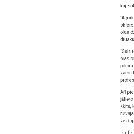
kapsul
“Agrāk
sklero
olas d
drusku
“Gala 
olas d
pilnīg
zarnu 
profes
Arī pi
jāliet
šķita,
nevajag
veidoj
Profes