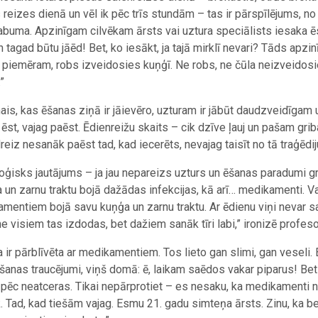
 reizes dienā un vēl ik pēc trīs stundām – tas ir pārspīlējums, no k
abuma. Apzinīgam cilvēkam ārsts vai uztura speciālists iesaka ēs
n tagad būtu jāēd! Bet, ko iesākt, ja tajā mirklī nevari? Tāds apzi
 piemēram, robs izveidosies kuņģī. Ne robs, ne čūla neizveidosi
”
ais, kas ēšanas ziņā ir jāievēro, uzturam ir jābūt daudzveidīgam 
 ēst, vajag paēst. Ēdienreižu skaits – cik dzīve ļauj un pašam griba
reiz nesanāk paēst tad, kad iecerēts, nevajag taisīt no tā traģēdij
oģisks jautājums – ja jau nepareizs uzturs un ēšanas paradumi g
 un zarnu traktu bojā dažādas infekcijas, kā arī… medikamenti. Vai
mentiem bojā savu kuņģa un zarnu traktu. Ar ēdienu viņi nevar s
 ne visiem tas izdodas, bet dažiem sanāk tīri labi,” ironizē profeso
ja ir pārblīvēta ar medikamentiem. Tos lieto gan slimi, gan veseli
anas traucējumi, viņš domā: ē, laikam saēdos vakar piparus! Bet
pēc neatceras. Tikai nepārprotiet – es nesaku, ka medikamenti nav
 Tad, kad tiešām vajag. Esmu 21. gadu simteņa ārsts. Zinu, ka be