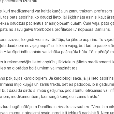
 pacientiem izrakstu.”
s, kuri medikamenti var kaitēt kuņģa un zarnu traktam, profesors 
ļi, tas pats aspirīns, ko daudzi lieto, lai šķidrinātu asinis, kaut 
iekšā daudzus pacientus ar asiņojošām čūlām. Čūla vaļā, pats galī
 pats no savu galvu trombozes profilaksei..,” nopūšas Danilāns.
ors uzsver, ka gadi vien nav rādītājs, ka jālieto aspirīns. To vaj
 ļoti daudziem nevajag aspirīnu. Ir, kam vajag, bet tad to pasaka ā
a – lai šķidrinātu asinis vai labāka pašsajūta būtu. Tā ir pēdējā m
ts ir rekomendējis lietot aspirīnu, līdztekus jālieto medikamenti, 
īties no gļotādas bojājumiem vai mazināt tos.
ns pakļaujas kardiologiem. Ja kardiologi saka, jā, jālieto aspirīns va
ar manu mīļo kuņģa un zarnu traktu, bet es padodos, jo ir gadījumi
r būt dažādu sirds slimību gadījumā, pēc stentu ielikšanas vai inf
toriem, medikamentiem, kas sargā kuņģa un zarnu traktu.”
 uztura bagātinātājiem Danilāns neiesaka aizrauties. “Veselam cil
avas, mums ir pieejami svaigi produkti jebkurā gadalaikā. Ņem u