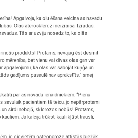
sterīna! Apgalvoja, ka olu ēšana veicina asinsvadu
ļķības. Olas aterosklerozi neizraisa. Izrādās,
insvadus. Tās ar uzviju nosedz to, ka olās
tiprinošs produkts! Protams, nevajag ēst desmit
ēro mērenība, bet vienu vai divas olas gan var
ar apgalvojumu, ka olas var sabojāt kuņģa un
tāds gadījums pasaulē nav aprakstīts,” smej
zskatīti par asinsvadu ienaidniekiem. “Pienu
ts savulaik pacientiem tā teicu, jo nepārprotami
dus un sirdi nebojā, sklerozes nebūs! Protams,
 kauliem. Ja kalcija trūkst, kauli kļūst trausli,
nēm, jo sievietēm osteoporoze attīstās biežāk.