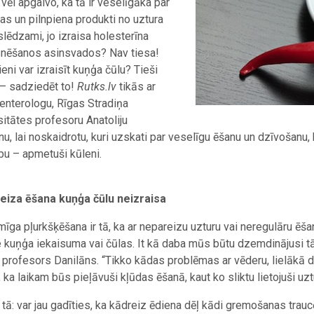
 vēl apgalvo, ka tā ir veselīgāka par
Olas un pilnpiena produkti no uztura
zslēdzami, jo izraisa holesterīna
nēšanos asinsvados? Nav tiesa!
ieni var izraisīt kuņģa čūlu? Tieši
 – sadziedēt to!
Rutks.lv
tikās ar
enterologu, Rīgas Stradiņa
sitātes profesoru Anatoliju
nu, lai noskaidrotu, kuri uzskati par veselīgu ēšanu un dzīvošanu,
bu – apmetuši kūleni.
eiza ēšana kuņģa čūlu neizraisa
mīga pļurkšķēšana ir tā, ka ar nepareizu uzturu vai neregulāru ēšan
ie kuņģa iekaisuma vai čūlas. It kā daba mūs būtu dzemdinājusi tā
 profesors Danilāns. “Tikko kādas problēmas ar vēderu, lielākā daļ
, ka laikam būs pieļāvuši kļūdas ēšanā, kaut ko sliktu lietojuši uzt
 tā: var jau gadīties, ka kādreiz ēdiena dēļ kādi gremošanas trauc