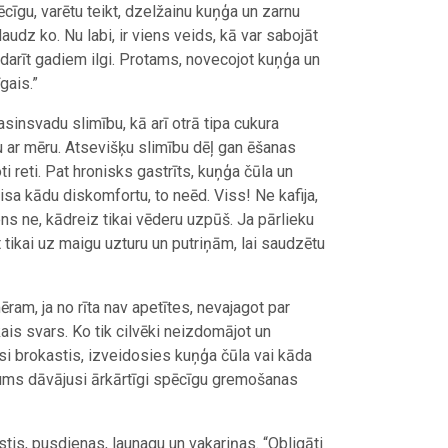
cīgu, varētu teikt, dzelžainu kuņģa un zarnu
daudz ko. Nu labi, ir viens veids, kā var sabojāt
ag darīt gadiem ilgi. Protams, novecojot kuņģa un
gais.”
sinsvadu slimību, kā arī otrā tipa cukura
su ar mēru. Atsevišķu slimību dēļ gan ēšanas
ti reti. Pat hronisks gastrīts, kuņģa čūla un
aisa kādu diskomfortu, to neēd. Viss! Ne kafija,
ens ne, kādreiz tikai vēderu uzpūš. Ja pārlieku
t tikai uz maigu uzturu un putriņām, lai saudzētu
ram, ja no rīta nav apetītes, nevajagot par
kais svars. Ko tik cilvēki neizdomājot un
si brokastis, izveidosies kuņģa čūla vai kāda
 mums dāvājusi ārkārtīgi spēcīgu gremošanas
tis, pusdienas, launagu un vakariņas. “Obligāti