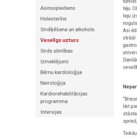
turklāt
Asinsspiediens
tēju. 
teju i
Holesterīns
noguls
Smēķēšana un alkohols
Asi ēd
otrādi
Veselīgs uzturs
gastro
Sirds slimības
univer
Danilā
Izmeklējumi
veselī
Bērnu kardioloģija
Neiroloģija
Nepar
Kardiorehabilitācijas
“Bries
programma
tikt p
Intervijas
stāsta
spriež
Teikšu