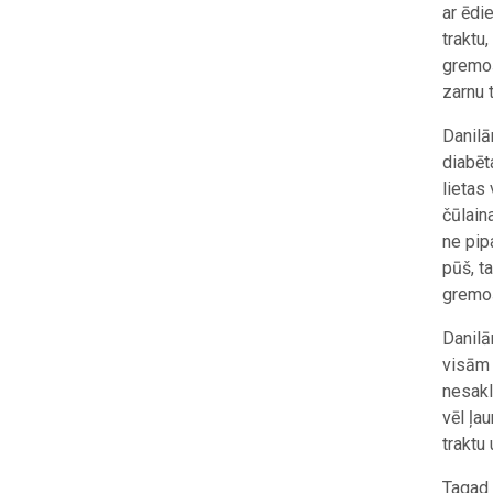
ar ēdi
traktu,
gremoš
zarnu 
Danilā
diabēt
lietas 
čūlain
ne pip
pūš, t
gremoš
Danilā
visām 
nesakl
vēl ļa
traktu
Tagad 