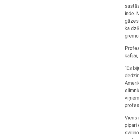
sastāst
inde. 
gāzes.
ka dzē
gremoš
Profes
kafija
“Es bi
dedzin
Amerik
slimni
viņiem
profes
Viens 
pipari
svilin