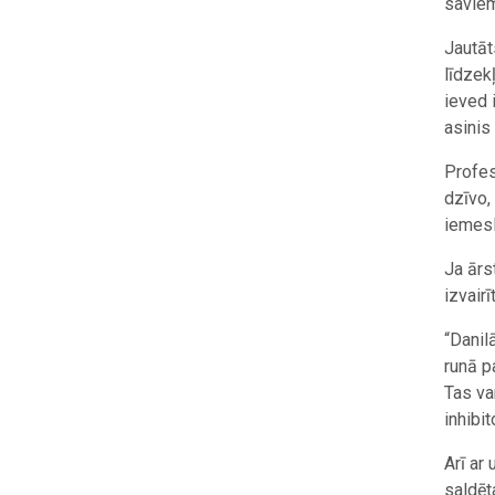
saviem
Jautāt
līdzek
ieved 
asinis
Profes
dzīvo,
iemesl
Ja ārs
izvair
“Danilā
runā p
Tas va
inhibi
Arī ar
saldēt