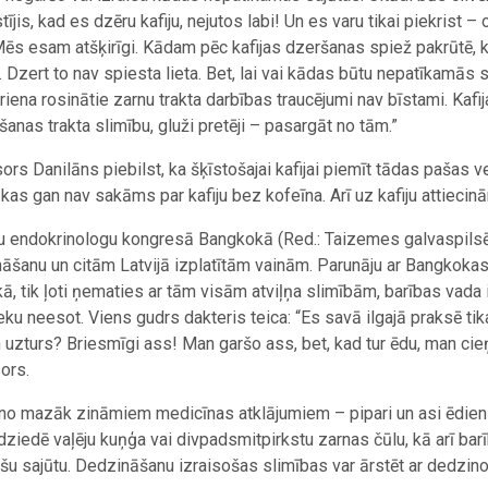
ījis, kad es dzēru kafiju, nejutos labi! Un es varu tikai piekrist – o
Mēs esam atšķirīgi. Kādam pēc kafijas dzeršanas spiež pakrūtē, k
 Dzert to nav spiesta lieta. Bet, lai vai kādas būtu nepatīkamās s
riena rosinātie zarnu trakta darbības traucējumi nav bīstami. Kafij
anas trakta slimību, gluži pretēji – pasargāt no tām.”
ors Danilāns piebilst, ka šķīstošajai kafijai piemīt tādas pašas v
i, kas gan nav sakāms par kafiju bez kofeīna. Arī uz kafiju attieci
ju endokrinologu kongresā Bangkokā (Red.: Taizemes galvaspilsēta)
āšanu un citām Latvijā izplatītām vainām. Parunāju ar Bangkokas d
ā, tik ļoti ņematies ar tām visām atviļņa slimībām, barības va
eku neesot. Viens gudrs dakteris teica: “Es savā ilgajā praksē ti
 uzturs? Briesmīgi ass! Man garšo ass, bet, kad tur ēdu, man cieņ
ors.
no mazāk zināmiem medicīnas atklājumiem – pipari un asi ēdieni 
 dziedē vaļēju kuņģa vai divpadsmitpirkstu zarnas čūlu, kā arī ba
ošu sajūtu. Dedzināšanu izraisošas slimības var ārstēt ar dedzino