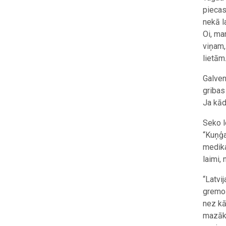
piecas
nekā l
Oi, ma
viņam,
lietām.
Galven
gribas
Ja kād
Seko l
“Kuņģa
medika
laimi,
“Latvi
gremoš
nez kā
mazāk.