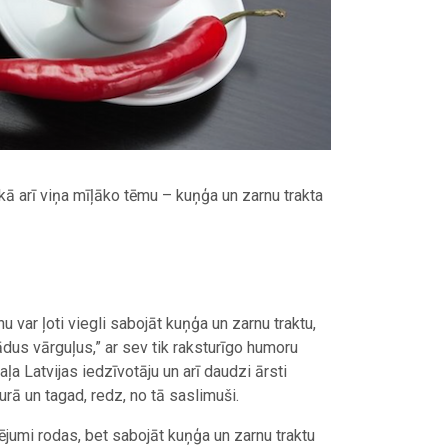
 kā arī viņa mīļāko tēmu – kuņģa un zarnu trakta
u var ļoti viegli sabojāt kuņģa un zarnu traktu,
dus vārguļus,” ar sev tik raksturīgo humoru
a Latvijas iedzīvotāju un arī daudzi ārsti
urā un tagad, redz, no tā saslimuši.
ējumi rodas, bet sabojāt kuņģa un zarnu traktu