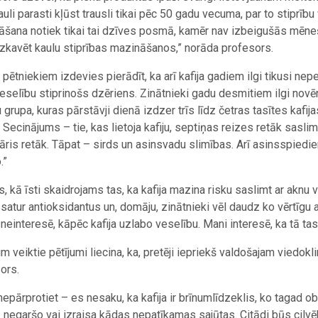
auli parasti kļūst trausli tikai pēc 50 gadu vecuma, par to stiprību
nāšana notiek tikai tai dzīves posmā, kamēr nav izbeigušās mēne
aizkavēt kaulu stiprības mazināšanos,” norāda profesors.
ētniekiem izdevies pierādīt, ka arī kafija gadiem ilgi tikusi nepeln
veselību stiprinošs dzēriens. Zinātnieki gadu desmitiem ilgi novē
 grupa, kuras pārstāvji dienā izdzer trīs līdz četras tasītes kafijas
. Secinājums – tie, kas lietoja kafiju, septiņas reizes retāk saslim
kāris retāk. Tāpat – sirds un asinsvadu slimības. Arī asinsspiedie
.”
s, kā īsti skaidrojams tas, ka kafija mazina risku saslimt ar akn
a satur antioksidantus un, domāju, zinātnieki vēl daudz ko vērtīgu
i neinteresē, kāpēc kafija uzlabo veselību. Mani interesē, ka tā tas 
m veiktie pētījumi liecina, ka, pretēji iepriekš valdošajam viedoklim
ors.
 nepārprotiet – es nesaku, ka kafija ir brīnumlīdzeklis, ko tagad ob
 negaršo vai izraisa kādas nepatīkamas sajūtas. Citādi būs cilvē