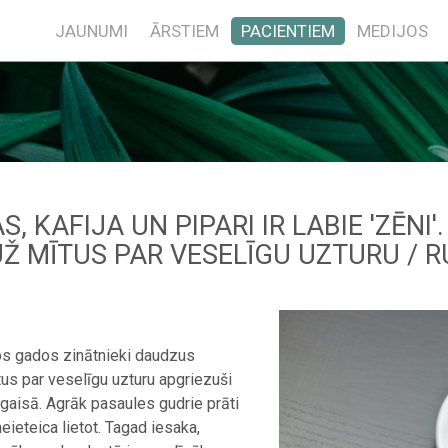
JAUNUMI
ĀRSTIEM
PACIENTIEM
MEDIJOS
S, KAFIJA UN PIPARI IR LABIE 'ZĒN
Ž MĪTUS PAR VESELĪGU UZTURU / R
s gados zinātnieki daudzus
us par veselīgu uzturu apgriezuši
gaisā. Agrāk pasaules gudrie prāti
neieteica lietot. Tagad iesaka,