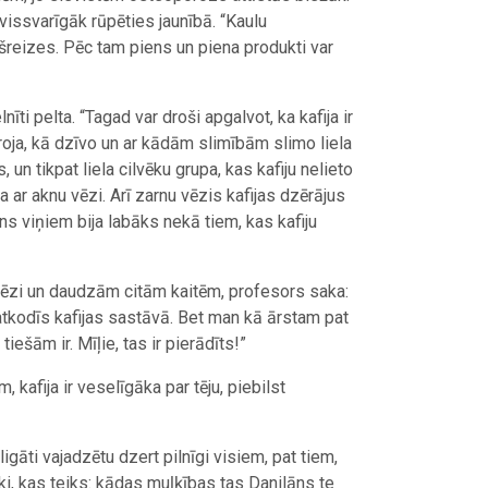
 vissvarīgāk rūpēties jaunībā. “Kaulu
šreizes. Pēc tam piens un piena produkti var
īti pelta. “Tagad var droši apgalvot, ka kafija ir
roja, kā dzīvo un ar kādām slimībām slimo liela
, un tikpat liela cilvēku grupa, kas kafiju nelieto
a ar aknu vēzi. Arī zarnu vēzis kafijas dzērājus
ns viņiem bija labāks nekā tiem, kas kafiju
u vēzi un daudzām citām kaitēm, profesors saka:
 atkodīs kafijas sastāvā. Bet man kā ārstam pat
tiešām ir. Mīļie, tas ir pierādīts!”
, kafija ir veselīgāka par tēju, piebilst
ligāti vajadzētu dzert pilnīgi visiem, pat tiem,
ki, kas teiks: kādas muļķības tas Danilāns te