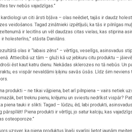
ītes tev nebūs vajadzīgas.”
 kardiologi un citi ārsti bļāva – olas neēdiet, tajās ir daudz hole
zes veidošanos. Tagad zinātnieki izpētījuši, ka tās ir pilnīgas mu
zeltenumā ir lecitīns un vēl daudzas citas vielas, kas stiprina as
 ir holesterīns,” stāsta Danilāns.
rezultātā olas ir “labais zēns” – vērtīgs, veselīgs, asinsvadus s
ienā. Attiecībā uz tām – gluži kā uz jebkuru citu produktu – jāiev
i droši ēst kaut katru dienu. Nekādas sklerozes no tā nebūs. Un p
traktu, es vispār nevaldāmi ķiķinu savās ūsās. Līdz šim neviens 
ors.
ena produkti – ne tikai vājpiena, bet arī pilnpiena – vairs netiek u
o mazāk, bet treknu pienu, krējumu un sviestu nedrīkst vispār? Pa
 ka piena tauki ir slikti. Tagad – lūdzu, ēd, labi produkti, asinsva
 pārspīlēt! Piena produkti ir vērtīgi, jo satur kalciju, kas vajadzīgs
as osteoporoze.”
ors uzsver, ka piena produktus īpaši svarīgi lietot jaunām meite