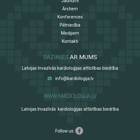
Jaunumi
Ārstiem
Konferences
Pētniecība
Medijiem
Kontakti
SAZINIES
AR MUMS
Latvijas Invazīvās kardioloģijas attīstības biedrība
info@kardiologija.lv
Latvijas Invazīvās kardioloģijas attīstības biedrība
Follow us: