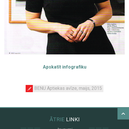
Apskatīt infografiku
BENU Aptiekas avīze, maijs, 2015
ĀTRIE
LINKI