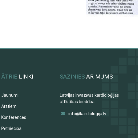
ĀTRIE
LINKI
SAZINIES
AR MUMS
Jaunumi
Latvijas Invazīvās kardioloģijas
attīstības biedrība
Ārstiem
info@kardiologija.lv
Konferences
Pētniecība