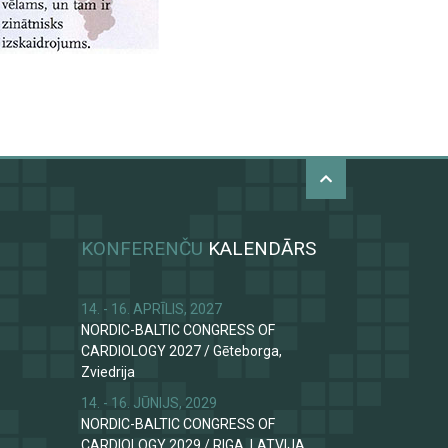
KONFERENČU
KALENDĀRS
14. - 16. APRĪLIS, 2027
NORDIC-BALTIC CONGRESS OF
CARDIOLOGY 2027
/
Gēteborga,
Zviedrija
14. - 16. JŪNIJS, 2029
NORDIC-BALTIC CONGRESS OF
CARDIOLOGY 2029
/
RIGA, LATVIJA