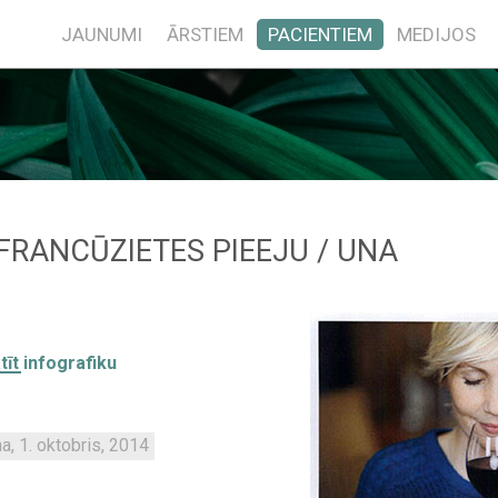
JAUNUMI
ĀRSTIEM
PACIENTIEM
MEDIJOS
FRANCŪZIETES PIEEJU / UNA
īt infografiku
a, 1. oktobris, 2014