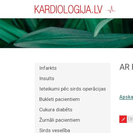
AR 
Infarkts
Insults
Ieteikumi pēc sirds operācijas
Apskat
Bukleti pacientiem
Cukura diabēts
Un
Žurnāli pacientiem
Sirds veselība