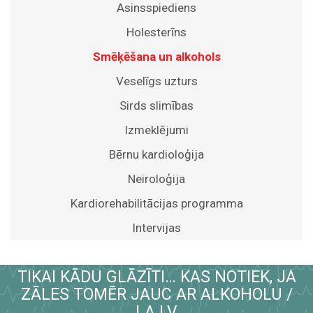
Asinsspiediens
Holesterīns
Smēķēšana un alkohols
Veselīgs uzturs
Sirds slimības
Izmeklējumi
Bērnu kardioloģija
Neiroloģija
Kardiorehabilitācijas programma
Intervijas
TIKAI KĀDU GLĀZĪTI… KAS NOTIEK, JA
ZĀLES TOMĒR JAUC AR ALKOHOLU /
LA.LV