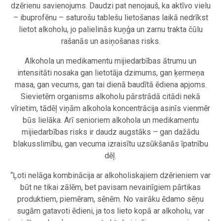
dzērienu savienojums. Daudzi pat nenojauš, ka aktīvo vielu
– ibuprofēnu – saturošu tablešu lietošanas laikā nedrīkst
lietot alkoholu, jo palielinās kuņģa un zarnu trakta čūlu
rašanās un asiņošanas risks.
Alkohola un medikamentu mijiedarbības ātrumu un
intensitāti nosaka gan lietotāja dzimums, gan ķermeņa
masa, gan vecums, gan tai dienā baudītā ēdiena apjoms.
Sievietēm organisms alkoholu pārstrādā citādi nekā
vīrietim, tādēļ viņām alkohola koncentrācija asinīs vienmēr
būs lielāka. Arī senioriem alkohola un medikamentu
mijiedarbības risks ir daudz augstāks – gan dažādu
blakusslimību, gan vecuma izraisītu uzsūkšanās īpatnību
dēļ.
“Ļoti nelāga kombinācija ar alkoholiskajiem dzērieniem var
būt ne tikai zālēm, bet pavisam nevainīgiem pārtikas
produktiem, piemēram, sēnēm. No vairāku ēdamo sēņu
sugām gatavoti ēdieni, ja tos lieto kopā ar alkoholu, var