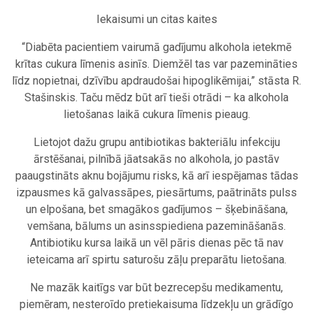
Iekaisumi un citas kaites
“Diabēta pacientiem vairumā gadījumu alkohola ietekmē
krītas cukura līmenis asinīs. Diemžēl tas var pazemināties
līdz nopietnai, dzīvību apdraudošai hipoglikēmijai,” stāsta R.
Stašinskis. Taču mēdz būt arī tieši otrādi – ka alkohola
lietošanas laikā cukura līmenis pieaug.
Lietojot dažu grupu antibiotikas bakteriālu infekciju
ārstēšanai, pilnībā jāatsakās no alkohola, jo pastāv
paaugstināts aknu bojājumu risks, kā arī iespējamas tādas
izpausmes kā galvassāpes, piesārtums, paātrināts pulss
un elpošana, bet smagākos gadījumos – šķebināšana,
vemšana, bālums un asinsspiediena pazemināšanās.
Antibiotiku kursa laikā un vēl pāris dienas pēc tā nav
ieteicama arī spirtu saturošu zāļu preparātu lietošana.
Ne mazāk kaitīgs var būt bezrecepšu medikamentu,
piemēram, nesteroīdo pretiekaisuma līdzekļu un grādīgo