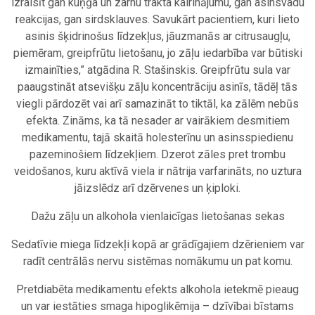
izraisīt gan kuņģa un zarnu trakta kairinājumu, gan asinsvadu
reakcijas, gan sirdsklauves. Savukārt pacientiem, kuri lieto
asinis šķidrinošus līdzekļus, jāuzmanās ar citrusaugļu,
piemēram, greipfrūtu lietošanu, jo zāļu iedarbība var būtiski
izmainīties,” atgādina R. Stašinskis. Greipfrūtu sula var
paaugstināt atsevišķu zāļu koncentrāciju asinīs, tādēļ tās
viegli pārdozēt vai arī samazināt to tiktāl, ka zālēm nebūs
efekta. Zināms, ka tā nesader ar vairākiem desmitiem
medikamentu, tajā skaitā holesterīnu un asinsspiedienu
pazeminošiem līdzekļiem. Dzerot zāles pret trombu
veidošanos, kuru aktīvā viela ir nātrija varfarināts, no uztura
jāizslēdz arī dzērvenes un ķiploki.
Dažu zāļu un alkohola vienlaicīgas lietošanas sekas
Sedatīvie miega līdzekļi kopā ar grādīgajiem dzērieniem var
radīt centrālās nervu sistēmas nomākumu un pat komu.
Pretdiabēta medikamentu efekts alkohola ietekmē pieaug
un var iestāties smaga hipoglikēmija – dzīvībai bīstams