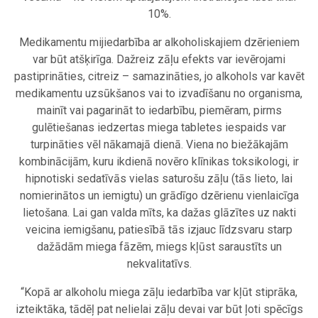
10%.
Medikamentu mijiedarbība ar alkoholiskajiem dzērieniem
var būt atšķirīga. Dažreiz zāļu efekts var ievērojami
pastiprināties, citreiz – samazināties, jo alkohols var kavēt
medikamentu uzsūkšanos vai to izvadīšanu no organisma,
mainīt vai pagarināt to iedarbību, piemēram, pirms
gulētiešanas iedzertas miega tabletes iespaids var
turpināties vēl nākamajā dienā. Viena no biežākajām
kombinācijām, kuru ikdienā novēro klīnikas toksikologi, ir
hipnotiski sedatīvās vielas saturošu zāļu (tās lieto, lai
nomierinātos un iemigtu) un grādīgo dzērienu vienlaicīga
lietošana. Lai gan valda mīts, ka dažas glāzītes uz nakti
veicina iemigšanu, patiesībā tās izjauc līdzsvaru starp
dažādām miega fāzēm, miegs kļūst saraustīts un
nekvalitatīvs.
“Kopā ar alkoholu miega zāļu iedarbība var kļūt stiprāka,
izteiktāka, tādēļ pat nelielai zāļu devai var būt ļoti spēcīgs