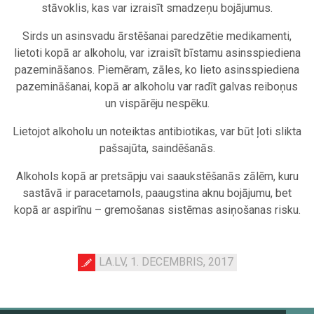
stāvoklis, kas var izraisīt smadzeņu bojājumus.
Sirds un asinsvadu ārstēšanai paredzētie medikamenti,
lietoti kopā ar alkoholu, var izraisīt bīstamu asinsspiediena
pazemināšanos. Piemēram, zāles, ko lieto asinsspiediena
pazemināšanai, kopā ar alkoholu var radīt galvas reiboņus
un vispārēju nespēku.
Lietojot alkoholu un noteiktas antibiotikas, var būt ļoti slikta
pašsajūta, saindēšanās.
Alkohols kopā ar pretsāpju vai saaukstēšanās zālēm, kuru
sastāvā ir paracetamols, paaugstina aknu bojājumu, bet
kopā ar aspirīnu – gremošanas sistēmas asiņošanas risku.
LA.LV, 1. DECEMBRIS, 2017