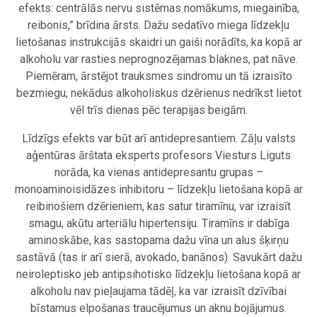
efekts: centrālās nervu sistēmas nomākums, miegainība,
reibonis,” brīdina ārsts. Dažu sedatīvo miega līdzekļu
lietošanas instrukcijās skaidri un gaiši norādīts, ka kopā ar
alkoholu var rasties neprognozējamas blaknes, pat nāve.
Piemēram, ārstējot trauksmes sindromu un tā izraisīto
bezmiegu, nekādus alkoholiskus dzērienus nedrīkst lietot
vēl trīs dienas pēc terapijas beigām.
Līdzīgs efekts var būt arī antidepresantiem. Zāļu valsts
aģentūras ārštata eksperts profesors Viesturs Liguts
norāda, ka vienas antidepresantu grupas –
monoaminoisidāzes inhibitoru – līdzekļu lietošana kopā ar
reibinošiem dzērieniem, kas satur tiramīnu, var izraisīt
smagu, akūtu arteriālu hipertensiju. Tiramīns ir dabīga
aminoskābe, kas sastopama dažu vīna un alus šķirņu
sastāvā (tas ir arī sierā, avokado, banānos). Savukārt dažu
neiroleptisko jeb antipsihotisko līdzekļu lietošana kopā ar
alkoholu nav pieļaujama tādēļ, ka var izraisīt dzīvībai
bīstamus elpošanas traucējumus un aknu bojājumus.