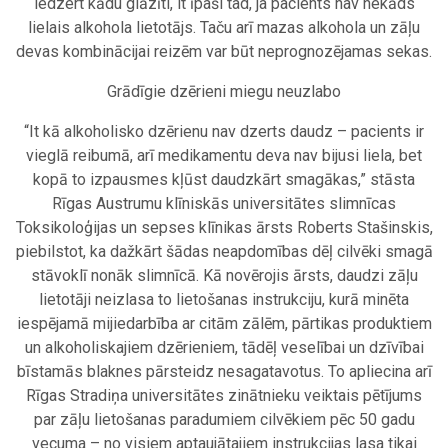
iedzert kādu glāzīti, it īpaši tad, ja pacients nav nekāds
lielais alkohola lietotājs. Taču arī mazas alkohola un zāļu
devas kombinācijai reizēm var būt neprognozējamas sekas.
Grādīgie dzērieni miegu neuzlabo
“It kā alkoholisko dzērienu nav dzerts daudz – pacients ir
vieglā reibumā, arī medikamentu deva nav bijusi liela, bet
kopā to izpausmes kļūst daudzkārt smagākas,” stāsta
Rīgas Austrumu klīniskās universitātes slimnīcas
Toksikoloģijas un sepses klīnikas ārsts Roberts Stašinskis,
piebilstot, ka dažkārt šādas neapdomības dēļ cilvēki smagā
stāvoklī nonāk slimnīcā. Kā novērojis ārsts, daudzi zāļu
lietotāji neizlasa to lietošanas instrukciju, kurā minēta
iespējamā mijiedarbība ar citām zālēm, pārtikas produktiem
un alkoholiskajiem dzērieniem, tādēļ veselībai un dzīvībai
bīstamās blaknes pārsteidz nesagatavotus. To apliecina arī
Rīgas Stradiņa universitātes zinātnieku veiktais pētījums
par zāļu lietošanas paradumiem cilvēkiem pēc 50 gadu
vecuma – no visiem aptaujātajiem instrukcijas lasa tikai