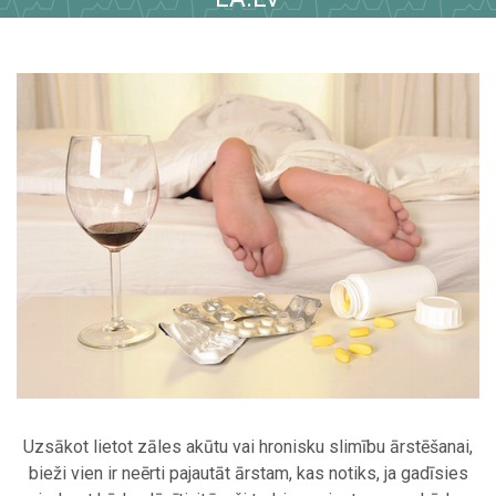
Uzsākot lietot zāles akūtu vai hronisku slimību ārstēšanai,
bieži vien ir neērti pajautāt ārstam, kas notiks, ja gadīsies