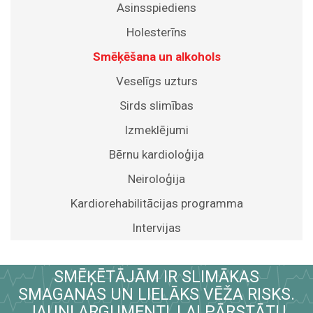
Asinsspiediens
Holesterīns
Smēķēšana un alkohols
Veselīgs uzturs
Sirds slimības
Izmeklējumi
Bērnu kardioloģija
Neiroloģija
Kardiorehabilitācijas programma
Intervijas
SMĒĶĒTĀJĀM IR SLIMĀKAS
SMAGANAS UN LIELĀKS VĒŽA RISKS.
JAUNI ARGUMENTI, LAI PĀRSTĀTU