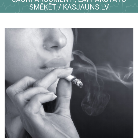
SMĒĶĒT / KASJAUNS.LV