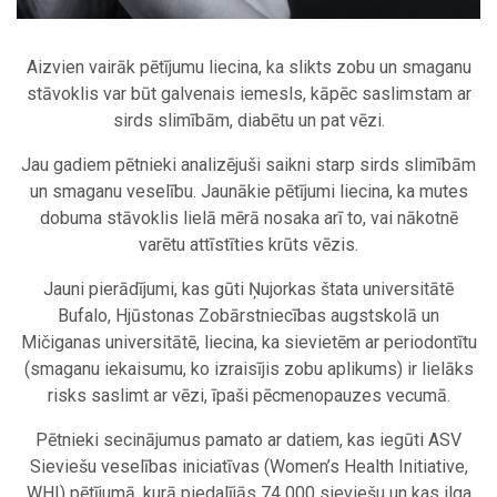
Aizvien vairāk pētījumu liecina, ka slikts zobu un smaganu
stāvoklis var būt galvenais iemesls, kāpēc saslimstam ar
sirds slimībām, diabētu un pat vēzi.
Jau gadiem pētnieki analizējuši saikni starp sirds slimībām
un smaganu veselību. Jaunākie pētījumi liecina, ka mutes
dobuma stāvoklis lielā mērā nosaka arī to, vai nākotnē
varētu attīstīties krūts vēzis.
Jauni pierādījumi, kas gūti Ņujorkas štata universitātē
Bufalo, Hjūstonas Zobārstniecības augstskolā un
Mičiganas universitātē, liecina, ka sievietēm ar periodontītu
(smaganu iekaisumu, ko izraisījis zobu aplikums) ir lielāks
risks saslimt ar vēzi, īpaši pēcmenopauzes vecumā.
Pētnieki secinājumus pamato ar datiem, kas iegūti ASV
Sieviešu veselības iniciatīvas (Women’s Health Initiative,
WHI) pētījumā, kurā piedalījās 74 000 sieviešu un kas ilga