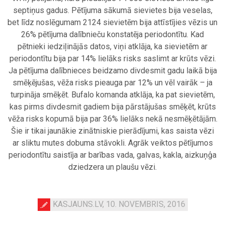
septiņus gadus. Pētījuma sākumā sievietes bija veselas,
bet līdz noslēgumam 2124 sievietēm bija attīstījies vēzis un
26% pētījuma dalībnieču konstatēja periodontītu. Kad
pētnieki iedziļinājās datos, viņi atklāja, ka sievietēm ar
periodontītu bija par 14% lielāks risks saslimt ar krūts vēzi.
Ja pētījuma dalībnieces beidzamo divdesmit gadu laikā bija
smēķējušas, vēža risks pieauga par 12% un vēl vairāk – ja
turpināja smēķēt. Bufalo komanda atklāja, ka pat sievietēm,
kas pirms divdesmit gadiem bija pārstājušas smēķēt, krūts
vēža risks kopumā bija par 36% lielāks nekā nesmēķētājām.
Šie ir tikai jaunākie zinātniskie pierādījumi, kas saista vēzi
ar sliktu mutes dobuma stāvokli. Agrāk veiktos pētījumos
periodontītu saistīja ar barības vada, galvas, kakla, aizkuņģa
dziedzera un plaušu vēzi.
KASJAUNS.LV, 10. NOVEMBRIS, 2016