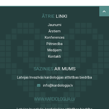
ĀTRIE
LINKI
Jaunumi
Ārstiem
Konferences
Pētniecība
Medijiem
Kontakti
SAZINIES
AR MUMS
Latvijas Invazīvās kardioloģijas attīstības biedrība
info@kardiologija.lv