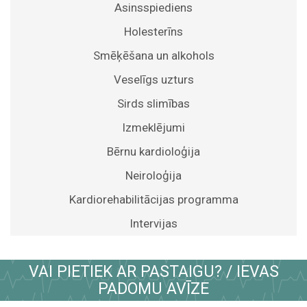
Asinsspiediens
Holesterīns
Smēķēšana un alkohols
Veselīgs uzturs
Sirds slimības
Izmeklējumi
Bērnu kardioloģija
Neiroloģija
Kardiorehabilitācijas programma
Intervijas
VAI PIETIEK AR PASTAIGU? / IEVAS
PADOMU AVĪZE