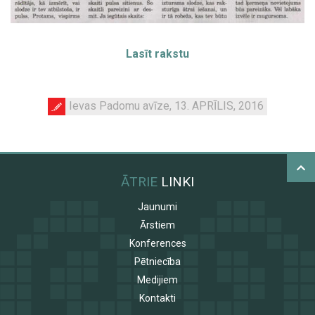
Lasīt rakstu
Ievas Padomu avīze, 13. APRĪLIS, 2016
ĀTRIE
LINKI
Jaunumi
Ārstiem
Konferences
Pētniecība
Medijiem
Kontakti