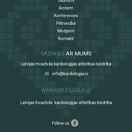
Jaunumi
Ārstiem
Konferences
Pētniecība
Medijiem
Kontakti
SAZINIES
AR MUMS
Latvijas Invazīvās kardioloģijas attīstības biedrība
info@kardiologija.lv
Latvijas Invazīvās kardioloģijas attīstības biedrība
Follow us: