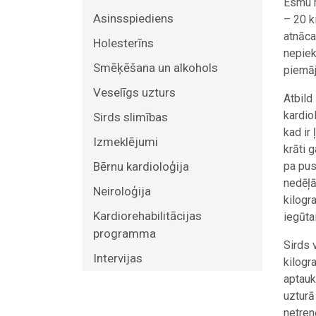
Esmu m
Asinsspiediens
– 20 k
atnāca
Holesterīns
nepiek
Smēķēšana un alkohols
piemāj
Veselīgs uzturs
Atbild
kardio
Sirds slimības
kad ir 
Izmeklējumi
krāti 
Bērnu kardioloģija
pa pus
nedēļā
Neiroloģija
kilogr
Kardiorehabilitācijas
iegūta
programma
Sirds 
Intervijas
kilogr
aptauk
uzturā
netren