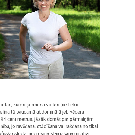
r tas, kurās ķermeņa vietās šie liekie
lielina tā saucamā abdominālā jeb vēdera
 – 94 centimetrus, jāsāk domāt par pārmaiņām
nība, jo ravēšana, stādīšana vai rakšana ne tikai
loģisko slodzi nodrošina staigāšana un ātra