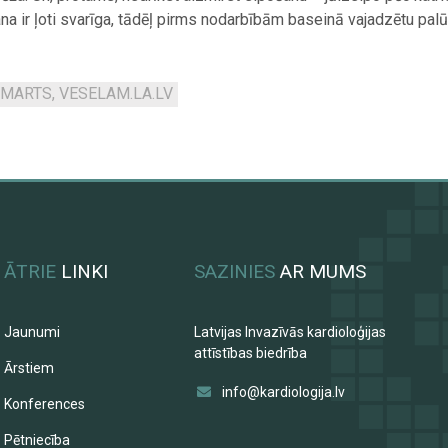
na ir ļoti svarīga, tādēļ pirms nodarbībām baseinā vajadzētu palūg
. MARTS, VESELAM.LA.LV
ĀTRIE
LINKI
SAZINIES
AR MUMS
Jaunumi
Latvijas Invazīvās kardioloģijas
attīstības biedrība
Ārstiem
info@kardiologija.lv
Konferences
Pētniecība