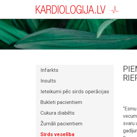
PIE
Infarkts
RIE
Insults
Ieteikumi pēc sirds operācijas
Bukleti pacientiem
“Esmu 
Cukura diabēts
vecum
Žurnāli pacientiem
svaru 
gadīju
Sirds veselība