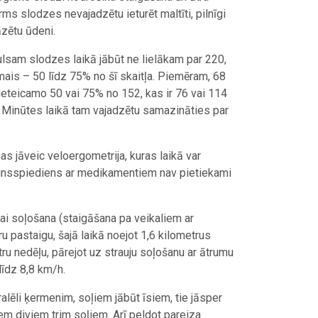
ms slodzes nevajadzētu ieturēt maltīti, pilnīgi
āzētu ūdeni.
ulsam slodzes laikā jābūt ne lielākam par 220,
mais – 50 līdz 75% no šī skaitļa. Piemēram, 68
eteicamo 50 vai 75% no 152, kas ir 76 vai 114
es. Minūtes laikā tam vajadzētu samazināties par
nas jāveic veloergometrija, kuras laikā var
asinsspiediens ar medikamentiem nav pietiekami
ai soļošana (staigāšana pa veikaliem ar
 pastaigu, šajā laikā noejot 1,6 kilometrus
ru nedēļu, pārejot uz strauju soļošanu ar ātrumu
līdz 8,8 km/h.
ralēli ķermenim, soļiem jābūt īsiem, tie jāsper
em diviem trim soļiem. Arī peldot pareiza