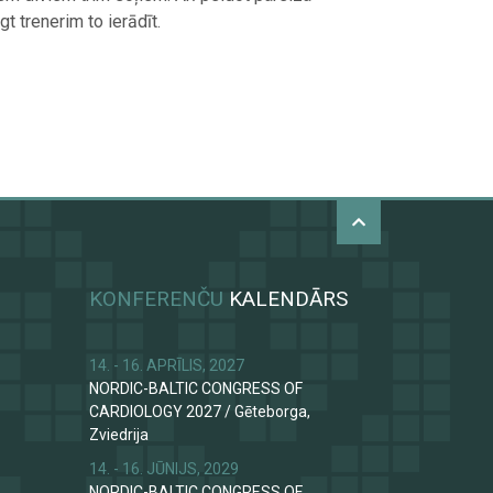
t trenerim to ierādīt.
KONFERENČU
KALENDĀRS
14. - 16. APRĪLIS, 2027
NORDIC-BALTIC CONGRESS OF
CARDIOLOGY 2027
/
Gēteborga,
Zviedrija
14. - 16. JŪNIJS, 2029
NORDIC-BALTIC CONGRESS OF