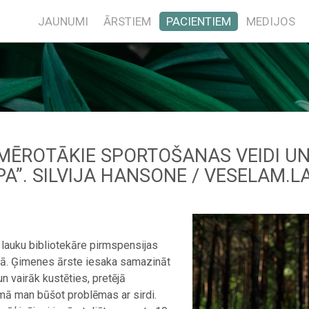
JAUNUMI
ĀRSTIEM
PACIENTIEM
MEDIJOS
MĒROTĀKIE SPORTOŠANAS VEIDI UN
PA”. SILVIJA HANSONE / VESELAM.LA
lauku bibliotekāre pirmspensijas
ā. Ģimenes ārste iesaka samazināt
un vairāk kustēties, pretējā
mā man būšot problēmas ar sirdi.