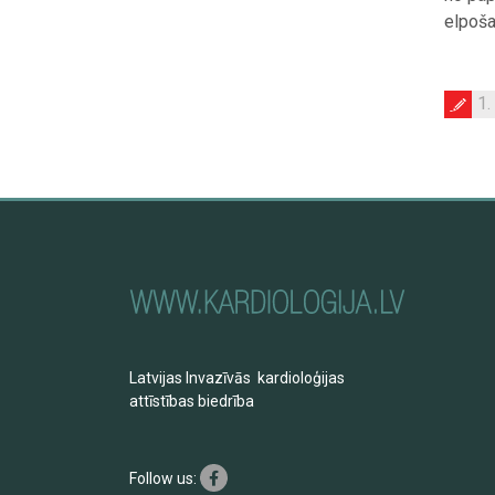
elpoša
1
Latvijas Invazīvās kardioloģijas
attīstības biedrība
Follow us: