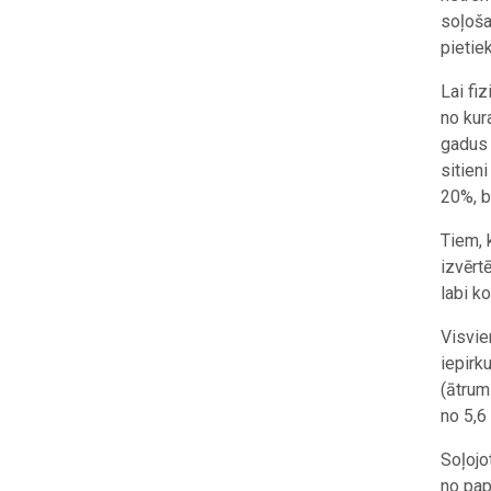
soļoša
pietie
Lai fi
no kur
gadus 
sitien
20%, b
Tiem, 
izvērt
labi k
Visvie
iepirk
(ātrum
no 5,6
Soļojo
no pap