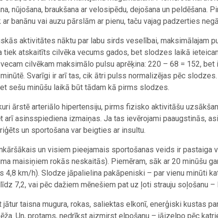
na, nūjošana, braukšana ar velosipēdu, dejošana un peldēšana. Pir
k ar banānu vai auzu pārslām ar pienu, taču vajag padzerties neg
ziskās aktivitātes nāktu par labu sirds veselībai, maksimālajam p
a tiek atskaitīts cilvēka vecums gados, bet slodzes laikā ieteica
vecam cilvēkam maksimālo pulsu aprēķina: 220 – 68 = 152, bet i
i minūtē. Svarīgi ir arī tas, cik ātri pulss normalizējas pēc slodz
et sešu minūšu laikā būt tādam kā pirms slodzes.
kuri ārstē arteriālo hipertensiju, pirms fizisko aktivitāšu uzsākša
ēt arī asinsspiediena izmaiņas. Ja tas ievērojami paaugstinās, 
oriģēts un sportošana var beigties ar insultu.
nkāršākais un visiem pieejamais sportošanas veids ir pastaiga v
uma maisiņiem rokās neskaitās). Piemēram, sāk ar 20 minūšu garu
s 4,8 km/h). Slodze jāpalielina pakāpeniski – par vienu minūti kat
 līdz 7,2, vai pēc dažiem mēnešiem pat uz ļoti strauju soļošanu – 
t jātur taisna mugura, rokas, saliektas elkonī, enerģiski kustas pa
ēža. Un, protams, nedrīkst aizmirst elpošanu – jāizelpo pēc katri