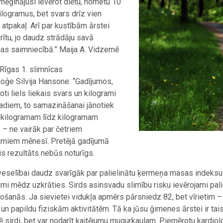
ēģinājusi ievērot diētu, nometu 10
ilogramus, bet svars drīz vien
 atpakaļ. Arī par kustībām ārstei
rītu, jo daudz strādāju savā
as saimniecībā.” Maija A. Vidzemē
 Rīgas 1. slimnīcas
loģe Silvija Hansone: “Gadījumos,
ļoti liels liekais svars un kilogrami
gadiem, to samazināšanai jānotiek
kilogramam līdz kilogramam
 – ne vairāk par četriem
amiem mēnesī. Pretējā gadījumā
is rezultāts nebūs noturīgs.
veselībai daudz svarīgāk par palielinātu ķermeņa masas indeksu i
ami mēdz uzkrāties. Sirds asinsvadu slimību risku ievērojami pa
ošanās. Ja sievietei vidukļa apmērs pārsniedz 82, bet vīrietim
 un papildu fiziskām aktivitātēm. Tā ka jūsu ģimenes ārstei ir tais
ē sirdi, bet var nodarīt kaitējumu mugurkaulam. Piemērotu kardio