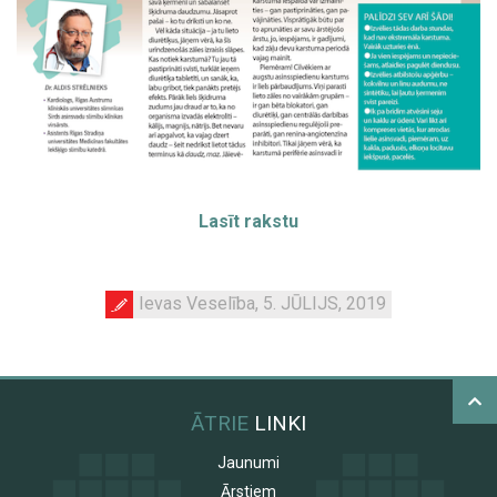
Lasīt rakstu
Ievas Veselība, 5. JŪLIJS, 2019
ĀTRIE
LINKI
Jaunumi
Ārstiem