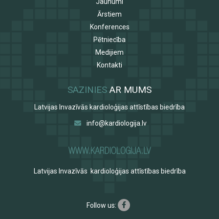
Jaunumi
Ārstiem
Konferences
Pētniecība
Medijiem
Kontakti
SAZINIES
AR MUMS
Latvijas Invazīvās kardioloģijas attīstības biedrība
info@kardiologija.lv
Latvijas Invazīvās kardioloģijas attīstības biedrība
Follow us: