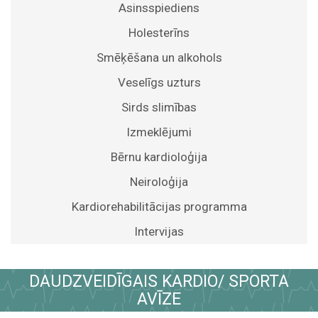
Asinsspiediens
Holesterīns
Smēķēšana un alkohols
Veselīgs uzturs
Sirds slimības
Izmeklējumi
Bērnu kardioloģija
Neiroloģija
Kardiorehabilitācijas programma
Intervijas
DAUDZVEIDĪGAIS KARDIO/ SPORTA
AVĪZE