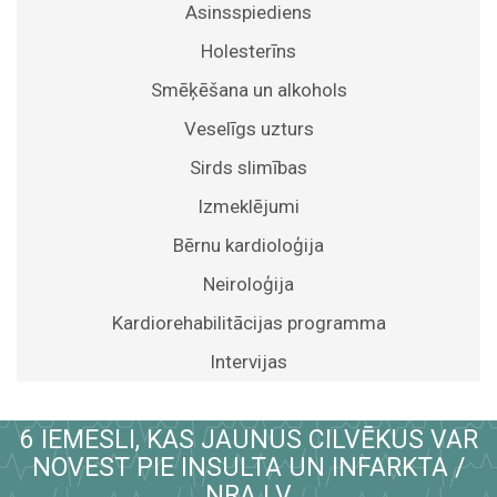
Asinsspiediens
Holesterīns
Smēķēšana un alkohols
Veselīgs uzturs
Sirds slimības
Izmeklējumi
Bērnu kardioloģija
Neiroloģija
Kardiorehabilitācijas programma
Intervijas
6 IEMESLI, KAS JAUNUS CILVĒKUS VAR
NOVEST PIE INSULTA UN INFARKTA /
NRA.LV