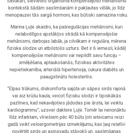
Savukārt, sievietes organisma kompensējošo mehānismu
kontekstā šādām saslimšanām ir pakļautas vēlāk, jo līdz
menopauzei tās sargā hormoni, kas būtiski samazina risku.
Marina Ļuļe skaidro, ka pašregulācijas mehānismi, kuri
nelabvēlīgos apstākļos strādā kā kompensējošie
mehānismi, darbojas labāk, ja cilvēkam ir regulāra, mērena
fiziska slodze un atbilstošs uzturs. Bet ir 6 iemesli, kādēļ
kompensējošie mehānismi var nepildīt savu funciju –
smēķēšana, aptaukošanās, fiziskas aktivitātes
nepietiekamība, arteriālā hipertensija, cukura diabēts un
paaugstināts holesterīns.
“Elpas trūkums, diskomforta sajūta un sāpes sirds rajonā
vai aiz krūšu kaula, veicot fizisku slodzi ir tipiskākās
pazīmes, kad nekavējoties jādodas pie ārsta, lai veiktu
kardiogrammu”, uzsver daktere Ļuļe. Tomēr lai nenonāktu
līdz infarktam, vīriešiem pēc 40 būtu ļoti ieteicams reizi
gadā veikt veloergometrijas izmeklējumu, kas ļauj relatīvi
novērtēt sirds un asinsvadu stāvokli un, saslimšanas