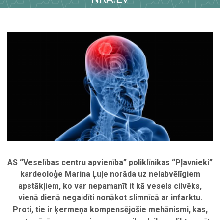
AS “Veselības centru apvienība” poliklīnikas “Pļavnieki”
kardeoloģe Marina Ļuļe norāda uz nelabvēlīgiem
apstākļiem, ko var nepamanīt it kā vesels cilvēks,
vienā dienā negaidīti nonākot slimnīcā ar infarktu.
Proti, tie ir ķermeņa kompensējošie mehānismi, kas,