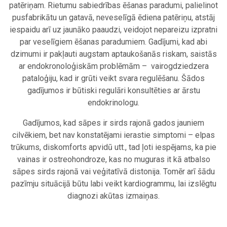
patēriņam. Rietumu sabiedrības ēšanas paradumi, palielinot
pusfabrikātu un gatavā, neveselīgā ēdiena patēriņu, atstāj
iespaidu arī uz jaunāko paaudzi, veidojot nepareizu izpratni
par veselīgiem ēšanas paradumiem. Gadījumi, kad abi
dzimumi ir pakļauti augstam aptaukošanās riskam, saistās
ar endokronoloģiskām problēmām – vairogdziedzera
pataloģiju, kad ir grūti veikt svara regulēšanu. Šādos
gadījumos ir būtiski regulāri konsultēties ar ārstu
endokrinologu.
Gadījumos, kad sāpes ir sirds rajonā gados jauniem
cilvēkiem, bet nav konstatējami ierastie simptomi – elpas
trūkums, diskomforts apvidū utt., tad ļoti iespējams, ka pie
vainas ir ostreohondroze, kas no muguras it kā atbalso
sāpes sirds rajonā vai veģitatīvā distonija. Tomēr arī šādu
pazīmju situācijā būtu labi veikt kardiogrammu, lai izslēgtu
diagnozi akūtas izmaiņas.