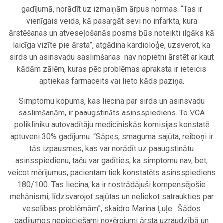
gadījumā, norādīt uz izmaiņām ārpus normas. “Tas ir
vienīgais veids, kā pasargāt sevi no infarkta, kura
ārstēšanas un atveseļošanās posms būs noteikti ilgāks kā
laicīga vizīte pie ārsta”, atgādina kardioloģe, uzsverot, ka
sirds un asinsvadu saslimšanas nav nopietni ārstēt ar kaut
kādām zālēm, kuras pēc problēmas apraksta ir ieteicis
aptiekas farmaceits vai lieto kāds paziņa.
Simptomu kopums, kas liecina par sirds un asinsvadu
saslimšanām, ir paaugstināts asinsspiediens. To VCA
poliklīniku autovadītāju medicīniskās komisijas konstatē
aptuveni 30% gadījumu. “Sāpes, smaguma sajūta, reiboņi ir
tās izpausmes, kas var norādīt uz paaugstinātu
asinsspiedienu, taču var gadīties, ka simptomu nav, bet,
veicot mērījumus, pacientam tiek konstatēts asinsspiediens
180/100. Tas liecina, ka ir nostrādājuši kompensējošie
mehānismi, līdzsvarojot sajūtas un neliekot satraukties par
veselības problēmām”, skaidro Marina Ļuļe. Šādos
gadījumos nepieciešami novērojumi ārsta uzraudzībā un