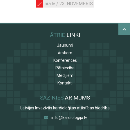
nra.lv / 23. NOVEMBRIS
ĀTRIE
LINKI
Jaunumi
Ārstiem
Konferences
Pētniecība
Medijiem
Kontakti
SAZINIES
AR MUMS
Latvijas Invazīvās kardioloģijas attīstības biedrība
info@kardiologija.lv