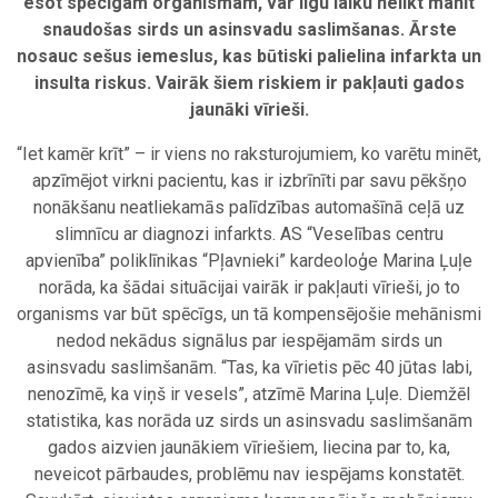
esot spēcīgam organismam, var ilgu laiku nelikt manīt
snaudošas sirds un asinsvadu saslimšanas. Ārste
nosauc sešus iemeslus, kas būtiski palielina infarkta un
insulta riskus. Vairāk šiem riskiem ir pakļauti gados
jaunāki vīrieši.
“Iet kamēr krīt” – ir viens no raksturojumiem, ko varētu minēt,
apzīmējot virkni pacientu, kas ir izbrīnīti par savu pēkšņo
nonākšanu neatliekamās palīdzības automašīnā ceļā uz
slimnīcu ar diagnozi infarkts. AS “Veselības centru
apvienība” poliklīnikas “Pļavnieki” kardeoloģe Marina Ļuļe
norāda, ka šādai situācijai vairāk ir pakļauti vīrieši, jo to
organisms var būt spēcīgs, un tā kompensējošie mehānismi
nedod nekādus signālus par iespējamām sirds un
asinsvadu saslimšanām. “Tas, ka vīrietis pēc 40 jūtas labi,
nenozīmē, ka viņš ir vesels”, atzīmē Marina Ļuļe. Diemžēl
statistika, kas norāda uz sirds un asinsvadu saslimšanām
gados aizvien jaunākiem vīriešiem, liecina par to, ka,
neveicot pārbaudes, problēmu nav iespējams konstatēt.