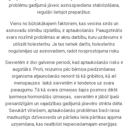
problēmu gadījumā jāveic asinsspiediena stabilizēšana,
regulāri lietojot preparātus.
Viens no būtiskākajiem faktoriem, kas veicina sirds un
asinsvadu slimību izplatību, ir aptaukošanās. Paaugstināts
svars nozīmē problēmas ar aknu darbību, kuru uzdevums ir
utilizēt holesterīnu. Ja tas netiek darīts, holesterīns
nogulsnējas uz asinsvadiem, radot nosprostojuma risku.
Sievietēm ir divi galvenie periodi, kad aptaukošanās risks ir
augstāks. Proti, reizumis pēc bērniņa piedzimšanas
organisma atjaunošanās nenorit tā kā gribētos, kā arī
menopauzes laikā sievietēm ir tendence uz svara
pieaugumu. Tā kā svara izmaiņas šajos posmos diktē
ķermeņa hormonālās izmaiņas, sievietēm ir jābūt īpaši
piesardzīgām un vajadzības gadījumā jāievēro strikta diēta.
Savukārt vīriešiem, aptaukošanās problēmas bieži raisa
mazkustīgs dzīvesveids un pārlieku liela pārtikas apjoma
uzņemšana, kas neatbilst nepieciešamajam enerģijas