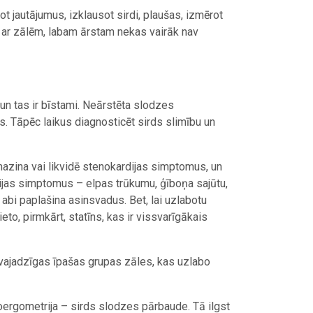
t jautājumus, izklausot sirdi, plaušas, izmērot
u ar zālēm, labam ārstam nekas vairāk nav
, un tas ir bīstami. Neārstēta slodzes
s. Tāpēc laikus diagnosticēt sirds slimību un
mazina vai likvidē stenokardijas simptomus, un
dijas simptomus – elpas trūkumu, ģīboņa sajūtu,
 abi paplašina asinsvadus. Bet, lai uzlabotu
lieto, pirmkārt, statīns, kas ir vissvarīgākais
 vajadzīgas īpašas grupas zāles, kas uzlabo
ergometrija – sirds slodzes pārbaude. Tā ilgst