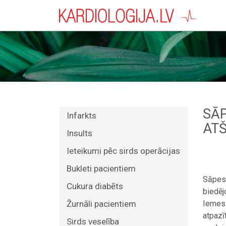
SĀP
Infarkts
ATŠ
Insults
Ieteikumi pēc sirds operācijas
Bukleti pacientiem
Sāpes s
Cukura diabēts
biedēj
Žurnāli pacientiem
Iemesl
atpazī
Sirds veselība