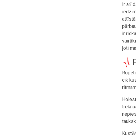
Ir arī
iedzim
attīstā
pārbau
ir ris
vairāk
ļoti ma
Rūpēti
cik ku
ritmam
Holest
treknu
nepies
tauksk
Kustēš