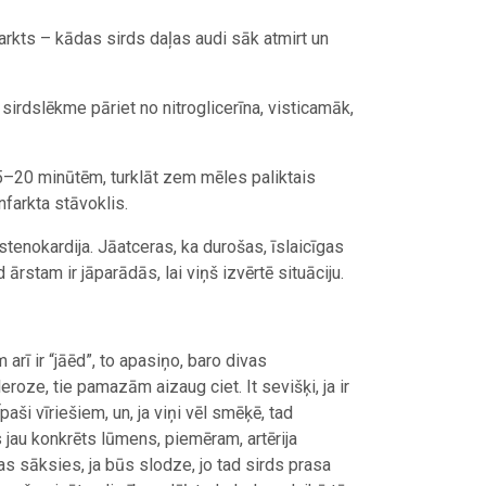
arkts – kādas sirds daļas audi sāk atmirt un
 sirdslēkme pāriet no nitroglicerīna, visticamāk,
5–20 minūtēm, turklāt zem mēles paliktais
infarkta stāvoklis.
v stenokardija. Jāatceras, ka durošas, īslaicīgas
rstam ir jāparādās, lai viņš izvērtē situāciju.
rī ir “jāēd”, to apasiņo, baro divas
roze, tie pamazām aizaug ciet. It sevišķi, ja ir
aši vīriešiem, un, ja viņi vēl smēķē, tad
jau konkrēts lūmens, piemēram, artērija
as sāksies, ja būs slodze, jo tad sirds prasa