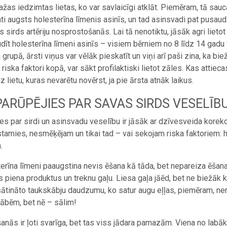
 dažas iedzimtas lietas, ko var savlaicīgi atklāt. Piemēram, tā sa
ti augsts holesterīna līmenis asinīs, un tad asinsvadi pat pusaud
s sirds artēriju nosprostošanās. Lai tā nenotiktu, jāsāk agri lietot
dīt holesterīna līmeni asinīs – visiem bērniem no 8 līdz 14 gadu
ka grupā, ārsti viņus var vēlāk pieskatīt un viņi arī paši zina, ka 
i riska faktori kopā, var sākt profilaktiski lietot zāles. Kas atti
z lietu, kuras nevarētu novērst, ja pie ārsta atnāk laikus.
PARŪPĒJIES PAR SAVAS SIRDS VESELĪBU
es par sirdi un asinsvadu veselību ir jāsāk ar dzīvesveida korekci
stamies, nesmēķējam un tikai tad – vai sekojam riska faktoriem: 
.
erīna līmeni paaugstina nevis ēšana kā tāda, bet nepareiza ēšan
s piena produktus un treknu gaļu. Liesa gaļa jāēd, bet ne biežāk k
ātināto taukskābju daudzumu, ko satur augu eļļas, piemēram, nera
ābēm, bet nē – sālim!
anās ir ļoti svarīga, bet tas viss jādara pamazām. Viena no labāk