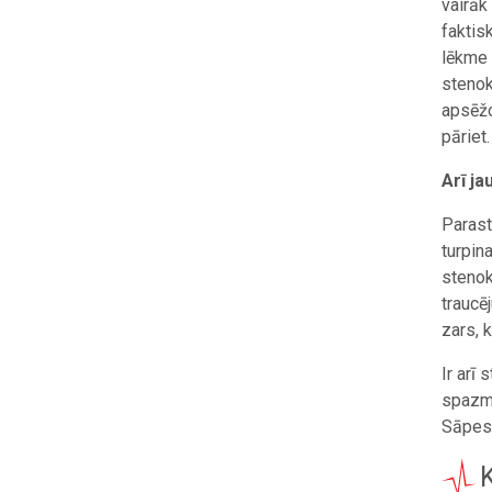
vairāk 
faktis
lēkme 
stenok
apsēžo
pāriet.
Arī ja
Parasti
turpin
stenok
traucē
zars, 
Ir arī
spazmē
Sāpes 