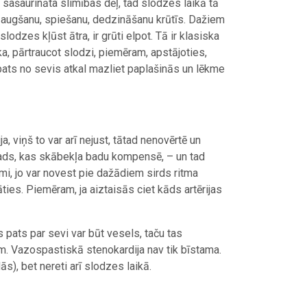
 ir sašaurināta slimības dēļ, tad slodzes laikā tā
 žņaugšanu, spiešanu, dedzināšanu krūtīs. Dažiem
odzes kļūst ātra, ir grūti elpot. Tā ir klasiska
ka, pārtraucot slodzi, piemēram, apstājoties,
pats no sevis atkal mazliet paplašinās un lēkme
a, viņš to var arī nejust, tātad nenovērtē un
svads, kas skābekļa badu kompensē, – un tad
ami, jo var novest pie dažādiem sirds ritma
āties. Piemēram, ja aiztaisās ciet kāds artērijas
s pats par sevi var būt vesels, taču tas
m. Vazospastiskā stenokardija nav tik bīstama.
ās), bet nereti arī slodzes laikā.