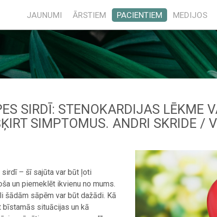
JAUNUMI
ĀRSTIEM
PACIENTIEM
MEDIJOS
ES SIRDĪ: STENOKARDIJAS LĒKME V
ĶIRT SIMPTOMUS. ANDRI SKRIDE / 
irdī – šī sajūta var būt ļoti
oša un piemeklēt ikvienu no mums.
i šādām sāpēm var būt dažādi. Kā
t bīstamās situācijas un kā