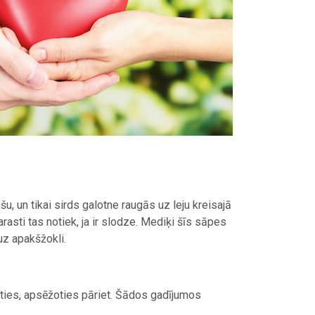
u, un tikai sirds galotne raugās uz leju kreisajā
arasti tas notiek, ja ir slodze. Mediķi šīs sāpes
uz apakšžokli.
ties, apsēžoties pāriet. Šādos gadījumos