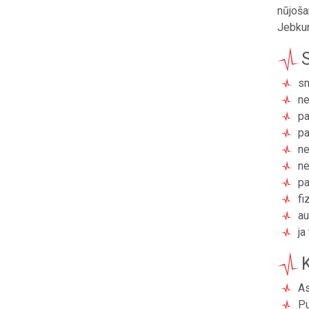
nūjoša
Jebkur
s
ne
pa
pa
ne
ne
pa
fi
au
ja
As
Pu