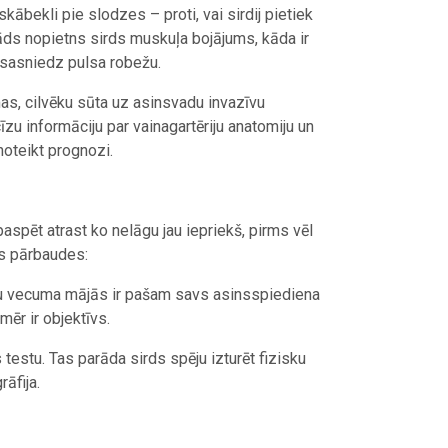
kābekli pie slodzes – proti, vai sirdij pietiek
r kāds nopietns sirds muskuļa bojājums, kāda ir
i sasniedz pulsa robežu.
mas, cilvēku sūta uz asinsvadu invazīvu
zu informāciju par vainagartēriju anatomiju un
oteikt prognozi.
aspēt atrast ko nelāgu jau iepriekš, pirms vēl
as pārbaudes:
adu vecuma mājās ir pašam savs asinsspiediena
mēr ir objektīvs.
estu. Tas parāda sirds spēju izturēt fizisku
āfija.