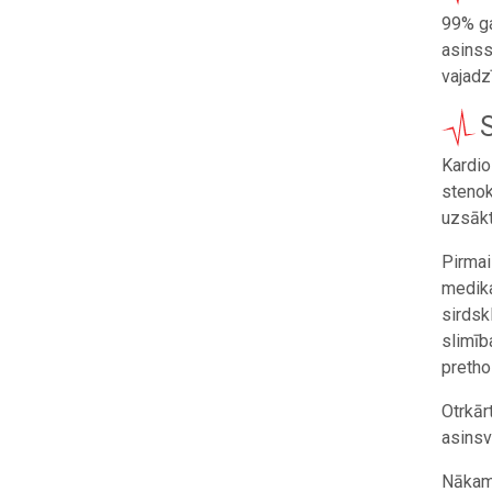
99% ga
asinss
vajadz
Kardio
stenok
uzsākt 
Pirmai
medika
sirdsk
slimība
pretho
Otrkār
asinsv
Nākama