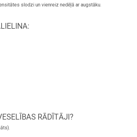
tensitātes slodzi un vienreiz nedēļā ar augstāku.
LIELINA:
VESELĪBAS RĀDĪTĀJI?
āts).