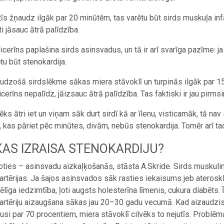
tīs žņaudz ilgāk par 20 minūtēm, tas varētu būt sirds muskuļa inf
ti jāsauc ātrā palīdzība.
licerīns paplašina sirds asinsvadus, un tā ir arī svarīga pazīme: ja
ētu būt stenokardija.
udzošā sirdslēkme sākas miera stāvoklī un turpinās ilgāk par 1
icerīns nepalīdz, jāizsauc ātrā palīdzība. Tas faktiski ir jau pirms
vēks ātri iet un viņam sāk durt sirdī kā ar īlenu, visticamāk, tā na
 kas pāriet pēc minūtes, divām, nebūs stenokardija. Tomēr arī tad ā
KAS IZRAISA STENOKARDIJU?
oties – asinsvadu aizkaļķošanās, stāsta A.Skride. Sirds muskulim a
artērijas. Ja šajos asinsvados sāk rasties iekaisums jeb ateroskle
ēlīga iedzimtība, ļoti augsts holesterīna līmenis, cukura diabēts. Īp
artēriju aizaugšana sākas jau 20–30 gadu vecumā. Kad aizaudzis 
usi par 70 procentiem, miera stāvoklī cilvēks to nejutīs. Problēm