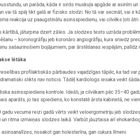
 pusstundu, un parāda, kāda ir sirds muskuļa apgāde ar asinīm un s
un vai tā spēj tikt galā ar fizisko slodzi. No tā var secināt, vai i
sma reakcija uz paaugstinātu asinsspiedienu, vai cilvēks ļoti ātr
s kārtībā, jāturpina dzert zāles. Ja slodzes tests uzrāda problē
ēšanu – koronogrāfiju jeb koronāro angiogrāfiju, kura sniedz precī
enu sašaurinošiem bojājumiem, par ārstēšanas iespējām, palīdz n
akse lētāka
veselības profilaktiskās pārbaudes vajadzīgas tāpēc, ka tad var p
dramatiski slikts nav noticis. Tādēļ kardiologs iesaka veikt šād
iska asinsspiediena kontrole. Ideāli, ja cilvēkam pēc 35–40 g
is aparāts, jo tas spiediens, ko konstatē ārsta kabinetā, ne vien
 gadu vecuma reizi gadā vērts veikt veloergometriju jeb slodzes t
i un ritma izmaiņas slodzes laikā. Varbūt jāuztaisa arī ehokardiogr
 asinsanalīzes, nosakot gan holesterīna, gan cukura līmeni.