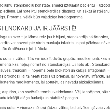
dījumu stenokardiju konstatē, smalki iztaujājot pacientu – uzdodo
piedienu. Lai noteiktu stenokardijas diagnozi un sāktu ārstēšan
īgs. Protams, vēlāk būs vajadzīga kardiogramma.
STENOKARDIJA IR JĀĀRSTĒ!
logs uzsver – ja lēkme reiz jau ir bijusi, stenokardija atkārtosies
ardija var novest pie sirds muskuļa infarkta un pat pēkšņas nāve
tās ārstēšanu ir ļoti būtiski.
s solis ir zāles. Tās var iedalīt divās grupās: medikamenti, kas 
menti, kas neļauj nomirt no stenokardijas. Jālieto abi. Stenokar
lauves, trauksmi – noņems bēta blokatori un kalcija antagonisti –
s prognozi, lai tā neattīstītos uz priekšu, lai novērstu infarktu, jā
lesterīna medikaments, lai apturētu asinsvadu aizkaļķošanos.
t, aspirīns, kas novērsīs trombu veidošanos. Vēl, iespējams, būs
adu iekšējā slāņa funkciju un stabilizē pangas.
is solis – vismaz mēnesi jādzer zāles, tad cilvēkam jāveic velo