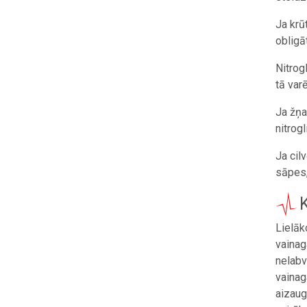
Ja krū
obligā
Nitrog
tā var
Ja žņa
nitrogl
Ja cil
sāpes,
Lielāk
vainag
nelabv
vainag
aizaug