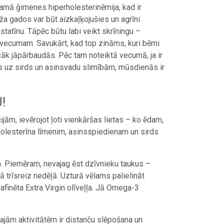
ucamā ģimenes hiperholesterinēmija, kad ir
ža gados var būt aizkaļķojušies un agrīni
 statīnu. Tāpēc būtu labi veikt skrīningu –
 vecumam. Savukārt, kad top zināms, kuri bērni
biežāk jāpārbaudās. Pēc tam noteiktā vecumā, ja ir
ecas uz sirds un asinsvadu slimībām, mūsdienās ir
!
jām, ievērojot ļoti vienkāršas lietas – ko ēdam,
holesterīna līmenim, asinsspiedienam un sirds
a. Piemēram, nevajag ēst dzīvnieku taukus –
ā trīsreiz nedēļā. Uzturā vēlams palielināt
finēta Extra Virgin olīveļļa. Jā Omega-3
ajām aktivitātēm ir distanču slēpošana un