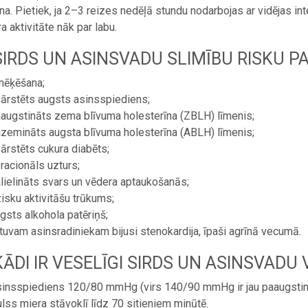
na. Pietiek, ja 2–3 reizes nedēļā stundu nodarbojas ar vidējas in
a aktivitāte nāk par labu.
SIRDS UN ASINSVADU SLIMĪBU RISKU PA
mēķēšana;
ārstēts augsts asinsspiediens;
augstināts zema blīvuma holesterīna (ZBLH) līmenis;
zemināts augsta blīvuma holesterīna (ABLH) līmenis;
ārstēts cukura diabēts;
racionāls uzturs;
lielināts svars un vēdera aptaukošanās;
zisku aktivitāšu trūkums;
gsts alkohola patēriņš;
 tuvam asinsradiniekam bijusi stenokardija, īpaši agrīnā vecumā.
KĀDI IR VESELĪGI SIRDS UN ASINSVADU 
insspiediens 120/80 mmHg (virs 140/90 mmHg ir jau paaugstin
lss miera stāvoklī līdz 70 sitieniem minūtē.