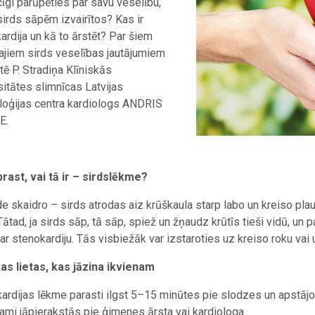
cīgi parūpēties par savu veselību,
 sirds sāpēm izvairītos? Kas ir
ardija un kā to ārstēt? Par šiem
ajiem sirds veselības jautājumiem
tē P. Stradiņa Klīniskās
sitātes slimnīcas Latvijas
loģijas centra kardiologs ANDRIS
E.
rast, vai tā ir – sirdslēkme?
de skaidro – sirds atrodas aiz krūškaula starp labo un kreiso plauš
Tātad, ja sirds sāp, tā sāp, spiež un žņaudz krūtīs tieši vidū, un p
ar stenokardiju. Tās visbiežāk var izstaroties uz kreiso roku vai 
as lietas, kas jāzina ikvienam
ardijas lēkme parasti ilgst 5–15 minūtes pie slodzes un apstājo
ami jāpierakstās pie ģimenes ārsta vai kardiologa.