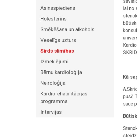
savlai
Asinsspiediens
lai no
stenok
Holesterīns
būtisk
Smēķēšana un alkohols
konsul
univer
Veselīgs uzturs
Kardio
Sirds slimības
SKRID
Izmeklējumi
Bērnu kardioloģija
Kā sap
Neiroloģija
A.Skri
Kardiorehabilitācijas
pusē. 
programma
sauc p
Intervijas
Būtisk
Stenok
steidz