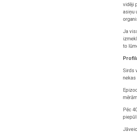
vidēji
asiņu 
organi
Ja vis
izmekl
to lūm
Profil
Sirds 
nekas 
Epizod
mērāma
Pēc 40
piepūl
Jāveic