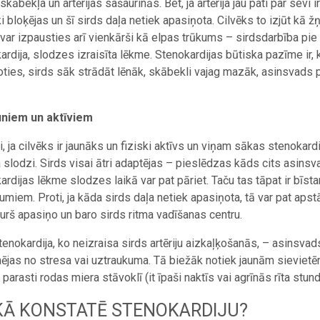
skābekļa un artērijas sašaurinās. Bet, ja artērija jau pati par sevi
ki bloķējas un šī sirds daļa netiek apasiņota. Cilvēks to izjūt kā
var izpausties arī vienkārši kā elpas trūkums – sirdsdarbība pie sl
ardija, slodzes izraisīta lēkme. Stenokardijas būtiska pazīme ir, 
ties, sirds sāk strādāt lēnāk, skābekli vajag mazāk, asinsvads 
uniem un aktīviem
, ja cilvēks ir jaunāks un fiziski aktīvs un viņam sākas stenokardij
a slodzi. Sirds visai ātri adaptējas – pieslēdzas kāds cits asin
ardijas lēkme slodzes laikā var pat pāriet. Taču tas tāpat ir bīst
jumiem. Proti, ja kāda sirds daļa netiek apasiņota, tā var pat apst
kurš apasiņo un baro sirds ritma vadīšanas centru.
 stenokardija, ko neizraisa sirds artēriju aizkaļķošanās, – asinsvad
jas no stresa vai uztraukuma. Tā biežāk notiek jaunām sievietē
parasti rodas miera stāvoklī (it īpaši naktīs vai agrīnās rīta stund
KĀ KONSTATĒ STENOKARDIJU?