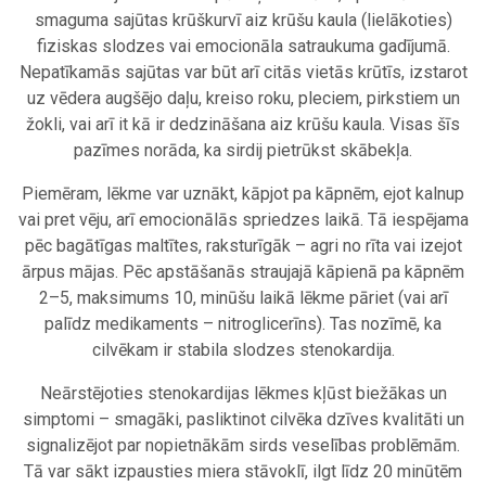
smaguma sajūtas krūškurvī aiz krūšu kaula (lielākoties)
fiziskas slodzes vai emocionāla satraukuma gadījumā.
Nepatīkamās sajūtas var būt arī citās vietās krūtīs, izstarot
uz vēdera augšējo daļu, kreiso roku, pleciem, pirkstiem un
žokli, vai arī it kā ir dedzināšana aiz krūšu kaula. Visas šīs
pazīmes norāda, ka sirdij pietrūkst skābekļa.
Piemēram, lēkme var uznākt, kāpjot pa kāpnēm, ejot kalnup
vai pret vēju, arī emocionālās spriedzes laikā. Tā iespējama
pēc bagātīgas maltītes, raksturīgāk – agri no rīta vai izejot
ārpus mājas. Pēc apstāšanās straujajā kāpienā pa kāpnēm
2–5, maksimums 10, minūšu laikā lēkme pāriet (vai arī
palīdz medikaments – nitroglicerīns). Tas nozīmē, ka
cilvēkam ir stabila slodzes stenokardija.
Neārstējoties stenokardijas lēkmes kļūst biežākas un
simptomi – smagāki, pasliktinot cilvēka dzīves kvalitāti un
signalizējot par nopietnākām sirds veselības problēmām.
Tā var sākt izpausties miera stāvoklī, ilgt līdz 20 minūtēm