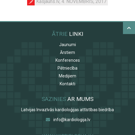
Kasjauns.lv, 4. NOVEMBRIS, 2017
ĀTRIE
LINKI
Jaunumi
Ārstiem
Konferences
Pētniecība
Medijiem
Kontakti
SAZINIES
AR MUMS
Latvijas Invazīvās kardioloģijas attīstības biedrība
info@kardiologija.lv