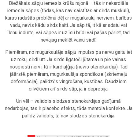
Biežākais sāpju iemesls krūšu rajonā – tās ir nekardiāla
iemesla sāpes (tādas, kas nav saistītas ar sirds muskuli),
kuras radušās problēmu dēļ ar mugurkaulu, nerviem, barības
vadu, nevis kādu sirds kaiti. Ja sāp tā, it kā ar adatu vai
īlenu iedurts, vai sāpes ir uz īsu brīdi vai pašas pāriet, tad
nevajag meklēt vainu sirdī.
Piemēram, no mugurkaulāja sāpju impulss pa nervu gaitu iet
uz roku, sirdi utt. Ja sirds ilgstoši jūtama un pie vainas
nospiesti nervi, tā ir kardiaļģija (nevis stenokardija). Tad
jāārstē, piemēram, mugurkaulāja spondiloze (skriemeļu
deformācija), palīdzēs vingrošana, kustības. Daudziem
cilvēkiem arī sirds sāp, ja ir depresija.
Un vēl – validols slodzes stenokardijas gadījumā
nedarbojas, tas ir placebo efekts, tāda mentola konfekte. Ja
palīdz validols, tā nav slodzes stenokardija.