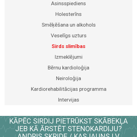
Asinsspiediens
Holesterīns
Smēķēšana un alkohols
Veselīgs uzturs
Sirds slimības
Izmeklējumi
Bērnu kardioloģija
Neiroloģija
Kardiorehabilitācijas programma
Intervijas
KĀPĒC SIRDIJ PIETRŪKST SKĀBEKĻA
JEB KĀ ĀRSTĒT STENOKARDIJU?
ANDRIS SKRIDE / KASJAUNS.LV