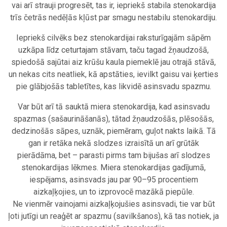
vai arī strauji progresēt, tas ir, iepriekš stabila stenokardija
trīs četrās nedēļās kļūst par smagu nestabilu stenokardiju.
Iepriekš cilvēks bez stenokardijai raksturīgajām sāpēm
uzkāpa līdz ceturtajam stāvam, taču tagad žņaudzošā,
spiedošā sajūtai aiz krūšu kaula piemeklē jau otrajā stāvā,
un nekas cits neatliek, kā apstāties, ievilkt gaisu vai ķerties
pie glābjošās tabletītes, kas likvidē asinsvadu spazmu.
Var būt arī tā sauktā miera stenokardija, kad asinsvadu
spazmas (sašaurināšanās), tātad žņaudzošās, plēsošās,
dedzinošās sāpes, uznāk, piemēram, guļot nakts laikā. Tā
gan ir retāka nekā slodzes izraisītā un arī grūtāk
pierādāma, bet – parasti pirms tam bijušas arī slodzes
stenokardijas lēkmes. Miera stenokardijas gadījumā,
iespējams, asinsvads jau par 90–95 procentiem
aizkaļķojies, un to izprovocē mazākā piepūle.
Ne vienmēr vainojami aizkaļķojušies asinsvadi, tie var būt
ļoti jutīgi un reaģēt ar spazmu (savilkšanos), kā tas notiek, ja