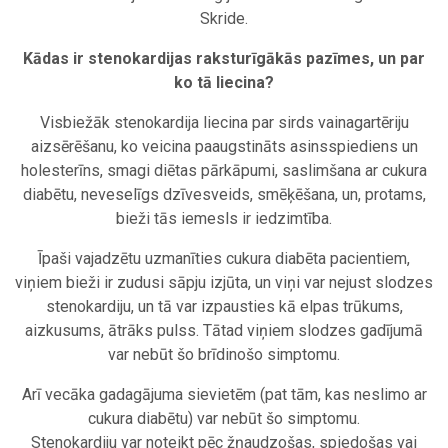
Skride.
Kādas ir stenokardijas raksturīgākās pazīmes, un par
ko tā liecina?
Visbiežāk stenokardija liecina par sirds vainagartēriju
aizsērēšanu, ko veicina paaugstināts asinsspiediens un
holesterīns, smagi diētas pārkāpumi, saslimšana ar cukura
diabētu, neveselīgs dzīvesveids, smēķēšana, un, protams,
bieži tās iemesls ir iedzimtība.
Īpaši vajadzētu uzmanīties cukura diabēta pacientiem,
viņiem bieži ir zudusi sāpju izjūta, un viņi var nejust slodzes
stenokardiju, un tā var izpausties kā elpas trūkums,
aizkusums, ātrāks pulss. Tātad viņiem slodzes gadījumā
var nebūt šo brīdinošo simptomu.
Arī vecāka gadagājuma sievietēm (pat tām, kas neslimo ar
cukura diabētu) var nebūt šo simptomu.
Stenokardiju var noteikt pēc žņaudzošas, spiedošas vai