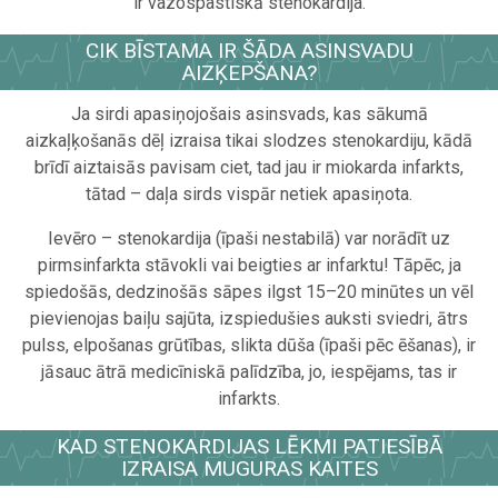
ir vazospastiskā stenokardija.
CIK BĪSTAMA IR ŠĀDA ASINSVADU
AIZĶEPŠANA?
Ja sirdi apasiņojošais asinsvads, kas sākumā
aizkaļķošanās dēļ izraisa tikai slodzes stenokardiju, kādā
brīdī aiztaisās pavisam ciet, tad jau ir miokarda infarkts,
tātad – daļa sirds vispār netiek apasiņota.
Ievēro – stenokardija (īpaši nestabilā) var norādīt uz
pirmsinfarkta stāvokli vai beigties ar infarktu! Tāpēc, ja
spiedošās, dedzinošās sāpes ilgst 15–20 minūtes un vēl
pievienojas baiļu sajūta, izspiedušies auksti sviedri, ātrs
pulss, elpošanas grūtības, slikta dūša (īpaši pēc ēšanas), ir
jāsauc ātrā medicīniskā palīdzība, jo, iespējams, tas ir
infarkts.
KAD STENOKARDIJAS LĒKMI PATIESĪBĀ
IZRAISA MUGURAS KAITES