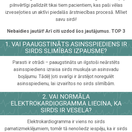
pilnvērtīgi palīdzēt tikai tiem pacientiem, kas paši vēlas
izveseļoties un aktīvi piedalās ārstniecības procesā. Mīliet
savu sirdi!
Nebaidies jautāt! Arī citi uzdod šos jautājumus. TOP 3
1. VAI PAAUGSTINĀTS ASINSSPIEDIENS IR
SIRDS SLIMĪBAS IZPAUSME?
Parasti ir otrādi – paaugstināts un ilgstoši neārstēts
asinsspiediens izraisa sirds muskuļa un asinsvadu
bojājumu. Tādēļ ļoti svarīgi ir ārstējot noregulēt
asinsspiedienu, lai izvairītos no sirds slimībām.
2. VAI NORMĀLA
ELEKTROKARDIOGRAMMA LIECINA, KA
SIRDS IR VESELA?
Elektrokardiogramma ir viens no sirds
pamatizmeklējumiem, tomēr tā nenoliedz iespēju, ka ir sirds