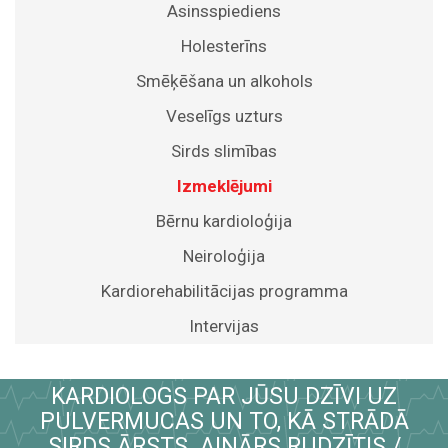
Asinsspiediens
Holesterīns
Smēķēšana un alkohols
Veselīgs uzturs
Sirds slimības
Izmeklējumi
Bērnu kardioloģija
Neiroloģija
Kardiorehabilitācijas programma
Intervijas
KARDIOLOGS PAR JŪSU DZĪVI UZ
PULVERMUCAS UN TO, KĀ STRĀDĀ
SIRDS ĀRSTS. AINĀRS RUDZĪTIS /