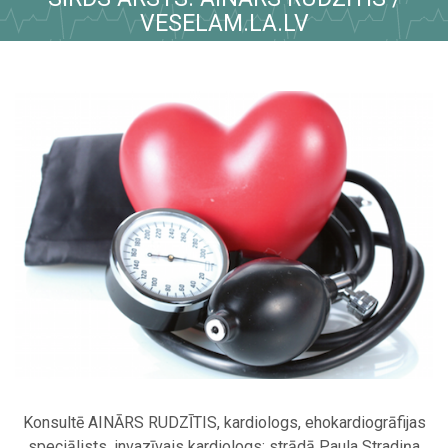
VESELAM.LA.LV
Konsultē AINĀRS RUDZĪTIS, kardiologs, ehokardiogrāfijas
speciālists, invazīvais kardiologs; strādā Paula Stradiņa