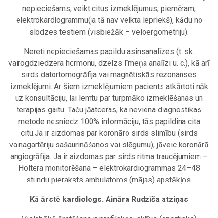
nepieciešams, veikt citus izmeklējumus, piemēram,
elektrokardiogrammu(ja tā nav veikta iepriekš), kādu no
slodzes testiem (visbiežāk – veloergometriju).
Nereti nepieciešamas papildu asinsanalīzes (t. sk.
vairogdziedzera hormonu, dzelzs līmeņa analīzi u. c.), kā arī
sirds datortomogrāfija vai magnētiskās rezonanses
izmeklējumi. Ar šiem izmeklējumiem pacients atkārtoti nāk
uz konsultāciju, lai lemtu par turpmāko izmeklēšanas un
terapijas gaitu. Taču jāatceras, ka neviena diagnostikas
metode nesniedz 100% informāciju, tās papildina cita
citu.Ja ir aizdomas par koronāro sirds slimību (sirds
vainagartēriju sašaurināšanos vai slēgumu), jāveic koronārā
angiogrāfija. Ja ir aizdomas par sirds ritma traucējumiem –
Holtera monitorēšana – elektrokardiogrammas 24–48
stundu pieraksts ambulatoros (mājas) apstākļos.
Kā ārstē kardiologs. Aināra Rudzīša atziņas