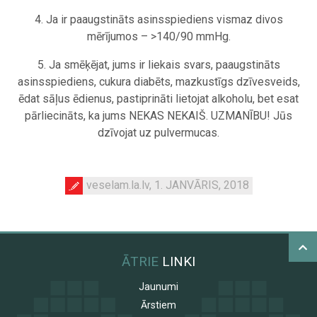
4. Ja ir paaugstināts asinsspiediens vismaz divos
mērījumos – >140/90 mmHg.
5. Ja smēķējat, jums ir liekais svars, paaugstināts
asinsspiediens, cukura diabēts, mazkustīgs dzīvesveids,
ēdat sāļus ēdienus, pastiprināti lietojat alkoholu, bet esat
pārliecināts, ka jums NEKAS NEKAIŠ. UZMANĪBU! Jūs
dzīvojat uz pulvermucas.
veselam.la.lv, 1. JANVĀRIS, 2018
ĀTRIE
LINKI
Jaunumi
Ārstiem