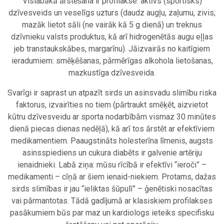
Vislabākā ārstēšana ir profilakse: aktīvs (sportisks)
dzīvesveids un veselīgs uzturs (daudz augļu, zaļumu, zivis;
mazāk lietot sāli (ne vairāk kā 5 g dienā) un treknus
dzīvnieku valsts produktus, kā arī hidrogenētās augu eļļas
jeb transtaukskābes, margarīnu). Jāizvairās no kaitīgiem
ieradumiem: smēķēšanas, pārmērīgas alkohola lietošanas,
mazkustīga dzīvesveida.
Svarīgi ir saprast un atpazīt sirds un asinsvadu slimību riska
faktorus, izvairīties no tiem (pārtraukt smēķēt, aizvietot
kūtru dzīvesveidu ar sporta nodarbībām vismaz 30 minūtes
dienā piecas dienas nedēļā), kā arī tos ārstēt ar efektīviem
medikamentiem. Paaugstināts holesterīna līmenis, augsts
asinsspiediens un cukura diabēts ir galvenie artēriju
ienaidnieki. Labā ziņa: mūsu rīcībā ir efektīvi “ieroči” –
medikamenti – cīņā ar šiem ienaid-niekiem. Protams, dažas
sirds slimības ir jau “ieliktas šūpulī” – ģenētiski nosacītas
vai pārmantotas. Tādā gadījumā ar klasiskiem profilakses
pasākumiem būs par maz un kardiologs ieteiks specifisku