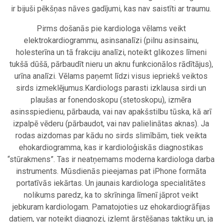
ir bijuši pēkšņas nāves gadījumi, kas nav saistīti ar traumu.
Pirms došanās pie kardiologa vēlams veikt
elektrokardiogrammu, asinsanalīzi (pilnu asinsainu,
holesterīna un tā frakciju analīzi, noteikt glikozes līmeni
tukšā dūšā, pārbaudīt nieru un aknu funkcionālos rādītājus),
urīna analīzi. Vēlams paņemt līdzi visus iepriekš veiktos
sirds izmeklējumus.Kardiologs parasti izklausa sirdi un
plaušas ar fonendoskopu (stetoskopu), izmēra
asinsspiedienu, pārbauda, vai nav apakšstilbu tūska, kā arī
izpalpē vēderu (pārbaudot, vai nav palielinātas aknas). Ja
rodas aizdomas par kādu no sirds slimībām, tiek veikta
ehokardiogramma, kas ir kardioloģiskās diagnostikas
“stūrakmens”. Tas ir neatņemams moderna kardiologa darba
instruments. Mūsdienās pieejamas pat iPhone formāta
portatīvās iekārtas. Un jaunais kardiologa specialitātes
nolikums paredz, ka to skrīninga līmenī jāprot veikt
jebkuram kardiologam. Pamatojoties uz ehokardiogrāfijas
datiem, var noteikt diagnozi, izlemt ārstēšanas taktiku un, ja