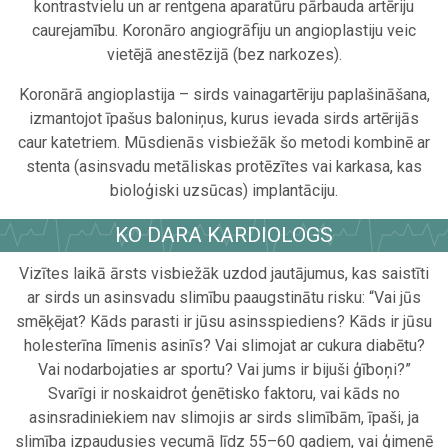
kontrastvielu un ar rentgena aparatūru pārbauda artēriju
caurejamību. Koronāro angiogrāfiju un angioplastiju veic
vietējā anestēzijā (bez narkozes).
Koronārā angioplastija – sirds vainagartēriju paplašināšana,
izmantojot īpašus baloniņus, kurus ievada sirds artērijās
caur katetriem. Mūsdienās visbiežāk šo metodi kombinē ar
stenta (asinsvadu metāliskas protēzītes vai karkasa, kas
bioloģiski uzsūcas) implantāciju.
KO DARA KARDIOLOGS
Vizītes laikā ārsts visbiežāk uzdod jautājumus, kas saistīti
ar sirds un asinsvadu slimību paaugstinātu risku: “Vai jūs
smēķējat? Kāds parasti ir jūsu asinsspiediens? Kāds ir jūsu
holesterīna līmenis asinīs? Vai slimojat ar cukura diabētu?
Vai nodarbojaties ar sportu? Vai jums ir bijuši ģīboņi?”
Svarīgi ir noskaidrot ģenētisko faktoru, vai kāds no
asinsradiniekiem nav slimojis ar sirds slimībām, īpaši, ja
slimība izpaudusies vecumā līdz 55–60 gadiem, vai ģimenē