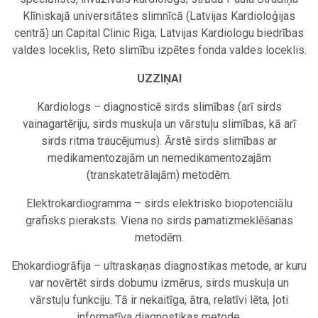
Klīniskajā universitātes slimnīcā (Latvijas Kardioloģijas
centrā) un Capital Clinic Riga; Latvijas Kardiologu biedrības
valdes loceklis, Reto slimību izpētes fonda valdes loceklis.
UZZIŅAI
Kardiologs – diagnosticē sirds slimības (arī sirds
vainagartēriju, sirds muskuļa un vārstuļu slimības, kā arī
sirds ritma traucējumus). Ārstē sirds slimības ar
medikamentozajām un nemedikamentozajām
(transkatetrālajām) metodēm.
Elektrokardiogramma – sirds elektrisko biopotenciālu
grafisks pieraksts. Viena no sirds pamatizmeklēšanas
metodēm.
Ehokardiogrāfija – ultraskaņas diagnostikas metode, ar kuru
var novērtēt sirds dobumu izmērus, sirds muskuļa un
vārstuļu funkciju. Tā ir nekaitīga, ātra, relatīvi lēta, ļoti
informatīva diagnostikas metode.