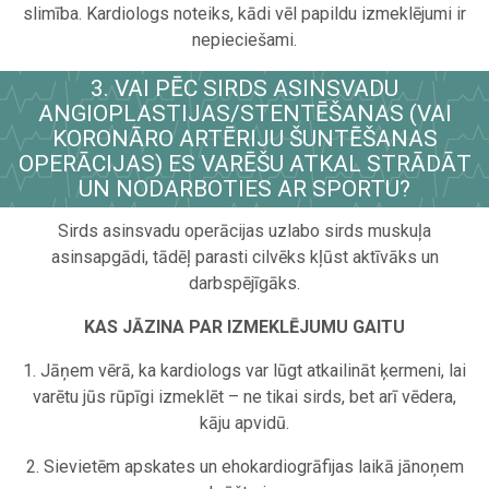
slimība. Kardiologs noteiks, kādi vēl papildu izmeklējumi ir
nepieciešami.
3. VAI PĒC SIRDS ASINSVADU
ANGIOPLASTIJAS/STENTĒŠANAS (VAI
KORONĀRO ARTĒRIJU ŠUNTĒŠANAS
OPERĀCIJAS) ES VARĒŠU ATKAL STRĀDĀT
UN NODARBOTIES AR SPORTU?
Sirds asinsvadu operācijas uzlabo sirds muskuļa
asinsapgādi, tādēļ parasti cilvēks kļūst aktīvāks un
darbspējīgāks.
KAS JĀZINA PAR IZMEKLĒJUMU GAITU
1. Jāņem vērā, ka kardiologs var lūgt atkailināt ķermeni, lai
varētu jūs rūpīgi izmeklēt – ne tikai sirds, bet arī vēdera,
kāju apvidū.
2. Sievietēm apskates un ehokardiogrāfijas laikā jānoņem