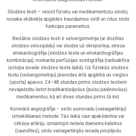
Slodzes testi – veicot fizisku vai medikamentozu slodzi,
nosaka skābekļa apgādes traucējumus sirdī un citus sirds
funkcijas parametrus.
Biežākie slodzes testi ir veloergometrija (ar dozētas
slodzes velosipēdu) vai slodze uz skrejceliņa; stresa
ehokardiogrāfija (slodzes testa un ehokardiogrāfijas
kombinācija); miokarda perfūzijas scintigrāfija (radioaktīva
izotopa ievade slodzes testa laikā). Uz fiziskās slodzes
testu (veloergometriju) jāierodas ērtā apģērbā un vieglos
(sporta) apavos. 24–48 stundas pirms slodzes testiem
nevajadzētu lietot bradikardizējošus (pulsu palēninošus)
medikamentus, kā arī divas stundas pirms tā ēst.
Koronārā angiogrāfija – sirds asinsvadu (vainagartēriju)
izmeklēšanas metode. Tās laikā caur apakšdelma vai
cirkšņa artēriju, izmantojot neliela diametra katetrus
(caurulītes), sirds vainagartērijās ievada jonizējošu