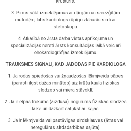
krūšturis.
3. Pirms sākt izmeklējumus ar dārgām un sarežģītām
metodēm, labs kardiologs rūpīgi izklausīs sirdi ar
stetoskopu.
4. Atkarībā no ārsta darba vietas aprīkojuma un
specializācijas nereti ārsts konsultācijas laikā veic arī
ehokardiogrāfijas izmeklējumu.
TRAUKSMES SIGNĀLI, KAD JĀDODAS PIE KARDIOLOGA
1. Ja rodas spiedošas vai žņaudzošas lēkmjveida sāpes
(parasti ilgst dažas minūtes) aiz krūšu kaula fiziskas
slodzes vai miera stāvoklī.
2. Ja ir elpas trūkums (aizdusa), nogurums fiziskas slodzes
laikā un dažkārt satūkst arī kājas.
3. Ja ir lēkmjveida vai pastāvīgas sirdsklauves (ātras vai
neregulāras sirdsdarbības sajūta).