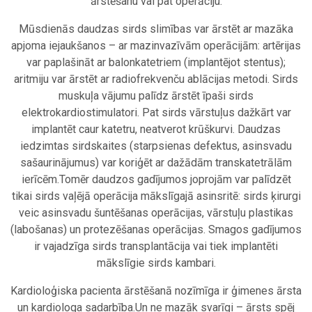
ārstēšanu vai pat operāciju.
Mūsdienās daudzas sirds slimības var ārstēt ar mazāka
apjoma iejaukšanos – ar mazinvazīvām operācijām: artērijas
var paplašināt ar balonkatetriem (implantējot stentus);
aritmiju var ārstēt ar radiofrekvenču ablācijas metodi. Sirds
muskuļa vājumu palīdz ārstēt īpaši sirds
elektrokardiostimulatori. Pat sirds vārstuļus dažkārt var
implantēt caur katetru, neatverot krūškurvi. Daudzas
iedzimtas sirdskaites (starpsienas defektus, asinsvadu
sašaurinājumus) var koriģēt ar dažādām transkatetrālām
ierīcēm.Tomēr daudzos gadījumos joprojām var palīdzēt
tikai sirds vaļējā operācija mākslīgajā asinsritē: sirds ķirurgi
veic asinsvadu šuntēšanas operācijas, vārstuļu plastikas
(labošanas) un protezēšanas operācijas. Smagos gadījumos
ir vajadzīga sirds transplantācija vai tiek implantēti
mākslīgie sirds kambari.
Kardioloģiska pacienta ārstēšanā nozīmīga ir ģimenes ārsta
un kardiologa sadarbība.Un ne mazāk svarīgi – ārsts spēj