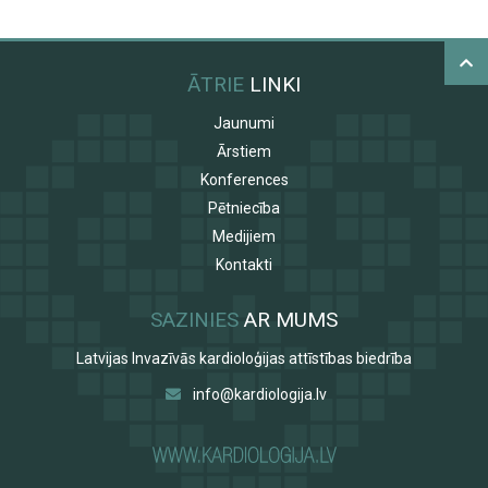
ĀTRIE
LINKI
Jaunumi
Ārstiem
Konferences
Pētniecība
Medijiem
Kontakti
SAZINIES
AR MUMS
Latvijas Invazīvās kardioloģijas attīstības biedrība
info@kardiologija.lv