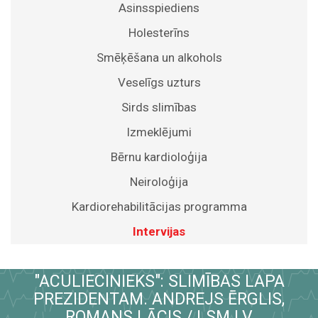
Asinsspiediens
Holesterīns
Smēķēšana un alkohols
Veselīgs uzturs
Sirds slimības
Izmeklējumi
Bērnu kardioloģija
Neiroloģija
Kardiorehabilitācijas programma
Intervijas
"ACULIECINIEKS": SLIMĪBAS LAPA
PREZIDENTAM. ANDREJS ĒRGLIS,
ROMANS LĀCIS / LSM.LV