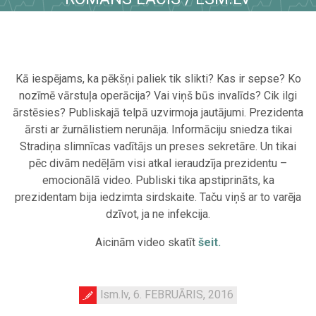
Kā iespējams, ka pēkšņi paliek tik slikti? Kas ir sepse? Ko
nozīmē vārstuļa operācija? Vai viņš būs invalīds? Cik ilgi
ārstēsies? Publiskajā telpā uzvirmoja jautājumi. Prezidenta
ārsti ar žurnālistiem nerunāja. Informāciju sniedza tikai
Stradiņa slimnīcas vadītājs un preses sekretāre. Un tikai
pēc divām nedēļām visi atkal ieraudzīja prezidentu –
emocionālā video. Publiski tika apstiprināts, ka
prezidentam bija iedzimta sirdskaite. Taču viņš ar to varēja
dzīvot, ja ne infekcija.
Aicinām video skatīt
šeit.
lsm.lv, 6. FEBRUĀRIS, 2016