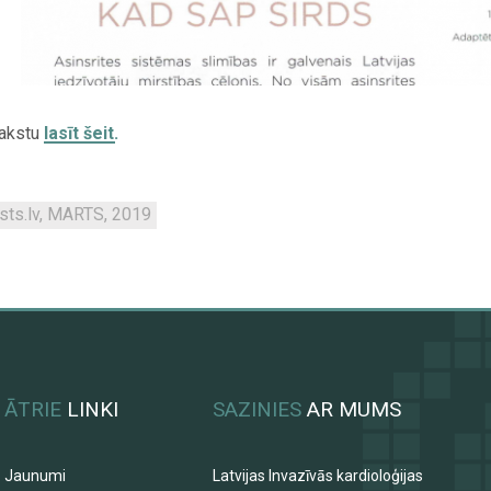
rakstu
lasīt šeit.
sts.lv, MARTS, 2019
ĀTRIE
LINKI
SAZINIES
AR MUMS
Jaunumi
Latvijas Invazīvās kardioloģijas