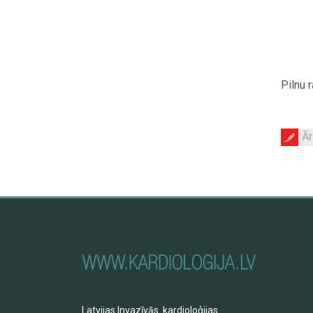
Pilnu 
Ār
Latvijas Invazīvās kardioloģijas