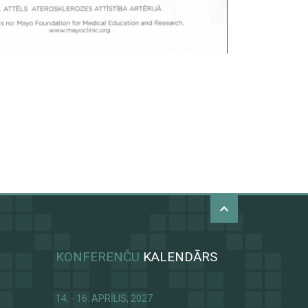
KONFERENČU
KALENDĀRS
14. - 16. APRĪLIS, 2027