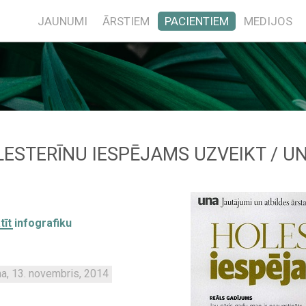
JAUNUMI
ĀRSTIEM
PACIENTIEM
MEDIJOS
ESTERĪNU IESPĒJAMS UZVEIKT / U
īt infografiku
a, 13. novembris, 2014