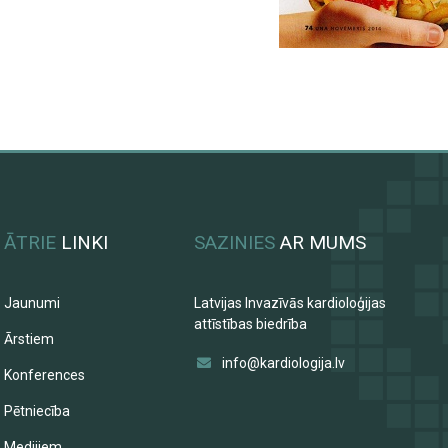
ĀTRIE
LINKI
SAZINIES
AR MUMS
Jaunumi
Latvijas Invazīvās kardioloģijas
attīstības biedrība
Ārstiem
info@kardiologija.lv
Konferences
Pētniecība
Medijiem