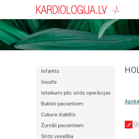
HOL
Infarkts
Insults
Ieteikumi pēc sirds operācijas
Apskat
Bukleti pacientiem
Cukura diabēts
Un
Žurnāli pacientiem
Sirds veselība