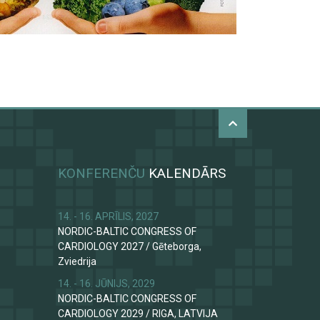
KONFERENČU
KALENDĀRS
14. - 16. APRĪLIS, 2027
NORDIC-BALTIC CONGRESS OF
CARDIOLOGY 2027
/
Gēteborga,
Zviedrija
14. - 16. JŪNIJS, 2029
NORDIC-BALTIC CONGRESS OF
CARDIOLOGY 2029
/
RIGA, LATVIJA