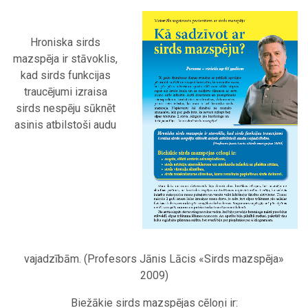
Hroniska sirds
mazspēja ir stāvoklis,
kad sirds funkcijas
traucējumi izraisa
sirds nespēju sūknēt
asinis atbilstoši audu
vajadzībām. (Profesors Jānis Lācis «Sirds mazspēja»
2009)
Biežākie sirds mazspējas cēloņi ir: