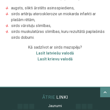
augsts, slikti ārstēts asinsspiediens,
sirds artēriju ateroskleroze un miokarda infarkti ar
plašām rētām,
sirds vārstuļu slimības,
sirds muskulatūras slimības, kuru rezultātā paplašinās
sirds dobumi.
Kā sadzīvot ar sirds mazspēju?
Lasīt latviešu valodā
Lasīt krievu valodā
ĀTRIE
LINKI
Jaunumi