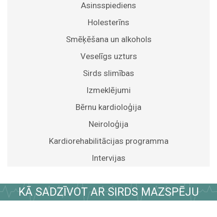
Asinsspiediens
Holesterīns
Smēķēšana un alkohols
Veselīgs uzturs
Sirds slimības
Izmeklējumi
Bērnu kardioloģija
Neiroloģija
Kardiorehabilitācijas programma
Intervijas
KĀ SADZĪVOT AR SIRDS MAZSPĒJU