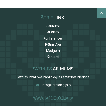
ĀTRIE
LINKI
Jaunumi
Ārstiem
Konferences
Pētniecība
Medijiem
Kontakti
SAZINIES
AR MUMS
Latvijas Invazīvās kardioloģijas attīstības biedrība
info@kardiologija.lv