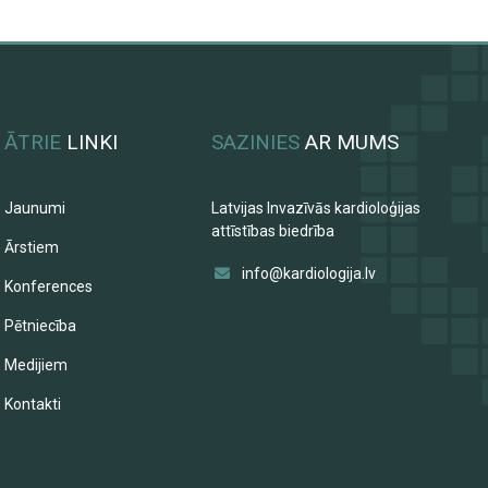
ĀTRIE
LINKI
SAZINIES
AR MUMS
Jaunumi
Latvijas Invazīvās kardioloģijas
attīstības biedrība
Ārstiem
info@kardiologija.lv
Konferences
Pētniecība
Medijiem
Kontakti