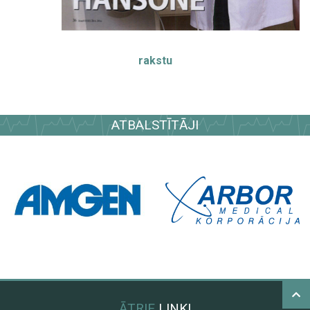
rakstu
ATBALSTĪTĀJI
ĀTRIE
LINKI