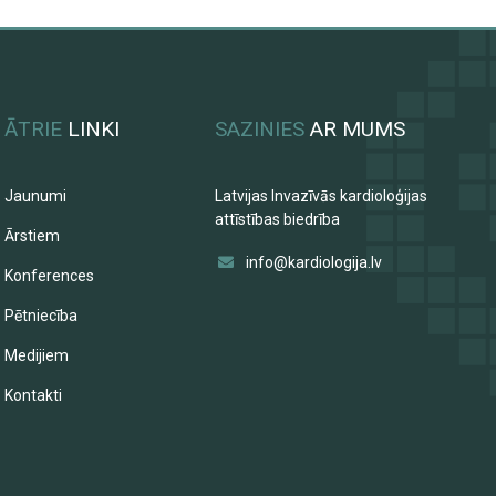
ĀTRIE
LINKI
SAZINIES
AR MUMS
Jaunumi
Latvijas Invazīvās kardioloģijas
attīstības biedrība
Ārstiem
info@kardiologija.lv
Konferences
Pētniecība
Medijiem
Kontakti