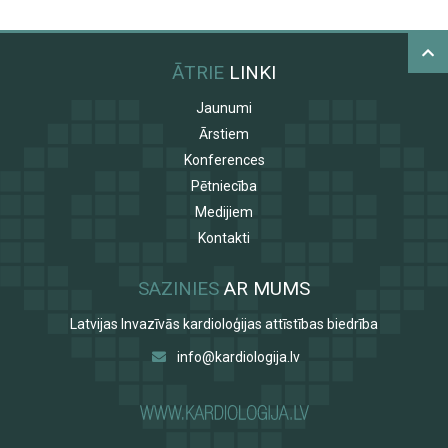
ĀTRIE
LINKI
Jaunumi
Ārstiem
Konferences
Pētniecība
Medijiem
Kontakti
SAZINIES
AR MUMS
Latvijas Invazīvās kardioloģijas attīstības biedrība
info@kardiologija.lv