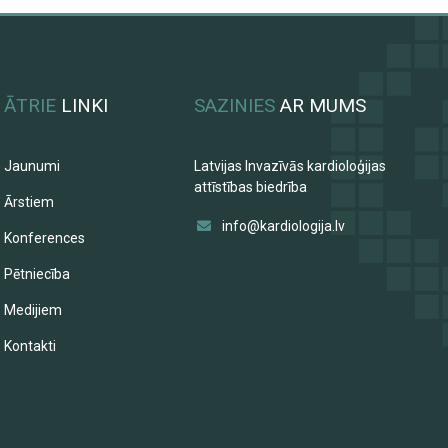
ĀTRIE
LINKI
SAZINIES
AR MUMS
Jaunumi
Latvijas Invazīvās kardioloģijas
attīstības biedrība
Ārstiem
info@kardiologija.lv
Konferences
Pētniecība
Medijiem
Kontakti