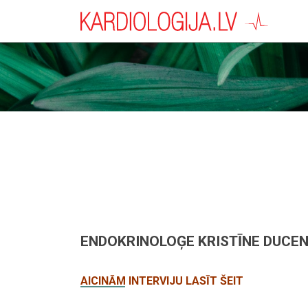
ENDOKRINOLOĢE KRISTĪNE DUCENA
AICINĀM INTERVIJU LASĪT ŠEIT