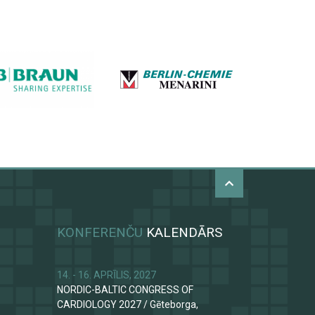
KONFERENČU
KALENDĀRS
14. - 16. APRĪLIS, 2027
NORDIC-BALTIC CONGRESS OF
CARDIOLOGY 2027
/
Gēteborga,