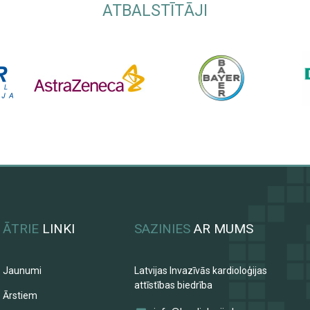
ATBALSTĪTĀJI
ĀTRIE
LINKI
SAZINIES
AR MUMS
Jaunumi
Latvijas Invazīvās kardioloģijas
attīstības biedrība
Ārstiem