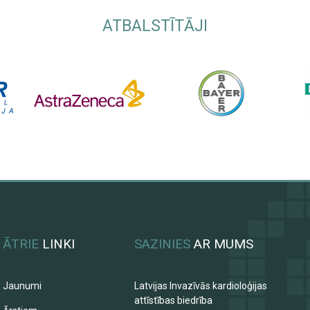
ATBALSTĪTĀJI
ĀTRIE
LINKI
SAZINIES
AR MUMS
Jaunumi
Latvijas Invazīvās kardioloģijas
attīstības biedrība