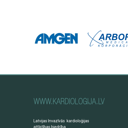
Latvijas Invazīvās kardioloģijas
attīstības biedrība