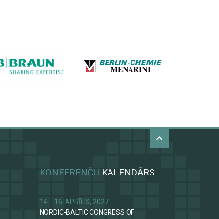
KONFERENČU
KALENDĀRS
14. - 16. APRĪLIS, 2027
NORDIC-BALTIC CONGRESS OF