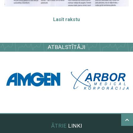
Lasīt rakstu
ATBALSTĪTĀJI
ĀTRIE
LINKI