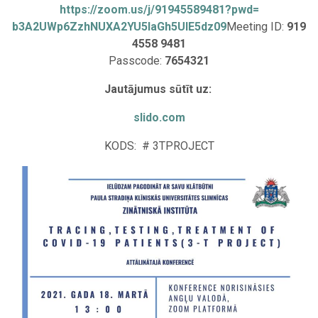
https://zoom.us/j/91945589481?
pwd=
b3A2UWp6ZzhNUXA2YU5IaGh5UlE5dz
09
Meeting ID:
919
4558 9481
Passcode:
7654321
Jautājumus sūtīt uz:
slido.com
KODS: # 3TPROJECT